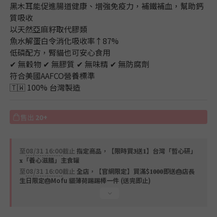
黑木耳能促進腸道健康、增強免疫力，補鐵補血，幫助鈣
質吸收
以天然亞麻籽取代膠類
魚水解蛋白令消化吸收率↑87%
低磷配方，腎貓也可安心食用
✔ 無穀物 ✔ 無膠質 ✔ 無味精 ✔ 無防腐劑 
符合美國AAFCO營養標準
🇹🇼 100% 台灣製造
售出
20+
至
08/31 16:00
截止
指定商品，【限時買𝟑送𝟏】台灣「哲心研」
𝐱「養心滋膳」主食罐
至
08/31 16:00
截止
全店，【官網限定】買滿$𝟏𝟎𝟎𝟎即送🎂店長
生日限定🎂Mofu 貓薄荷踢踢棒一件 (送完即止)