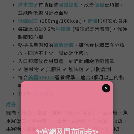
洋車前子
有助促進
腸道蠕動
，改善
便秘
更順暢，
並能降低膽固醇及血壓
低磷配方
(180mg/100kcal)，
腎貓
也可安心食用
每罐添加≥0.2%
牛磺酸
(貓咪必需營養素)，保護
眼睛和心臟
堅持採用溫和的
清燉湯底
，確保食材精華充分釋
放，同時不上火，易於消化吸收
入口即釋放食材原香，給貓咪細緻咀嚼體驗
✔ 無穀物 ✔ 無膠質 ✔ 無味精 ✔
無
防腐劑
符合
美國AAFCO
營養標準，適合3個月以上的貓
咪
100%
台灣製造
成分
雞肉、雞脂、雞湯、雞肝、雞心、黑木耳、黑芝麻、魚
水解蛋白、洋車前子、蛋黃、亞麻籽、牛磺酸、葉酸、
果寡糖、綜合氨基酸、綜合維生素 (A、D3、E、K3、