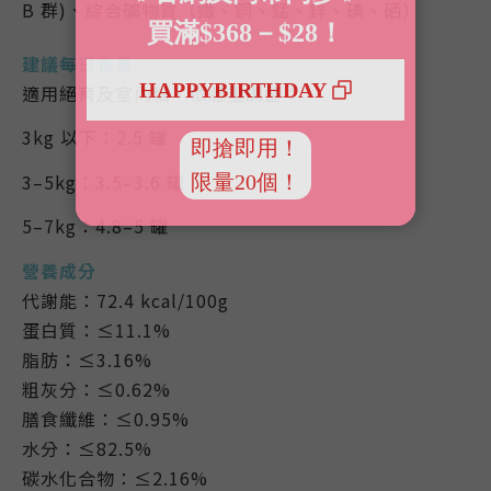
B 群)、綜合礦物質（鐵、銅、錳、鋅、碘、硒）
建議每日食量
適用絕育及室內貓，依體重調整：
3kg 以下：2.5 罐
3–5kg：3.5–3.6 罐
5–7kg：4.8–5 罐
營養成分
代謝能：72.4 kcal/100g
蛋白質：≤11.1%
脂肪：≤3.16%
粗灰分：≤0.62%
膳食纖維：≤0.95%
水分：≤82.5%
碳水化合物：≤2.16%