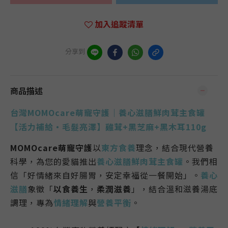
加入追蹤清單
分享到
商品描述
台灣MOMOcare萌寵守護｜養心滋膳鮮肉茸主食罐
【活力補給・毛髮亮澤】雞茸+黑芝麻+黑木耳110g
MOMOcare萌寵守護
以
東方食養
理念
，結合現代營養
科學，為您的愛貓推出
養心滋膳鮮肉茸主食罐
。
我們相
信「
好情緒來自好腸胃，安定幸福從一餐開始
」。
養心
滋膳
象徵「
以食養生
，
柔潤滋養
」，結合溫和滋養湯底
調理，專為
情緒理解
與
營養平衡
。