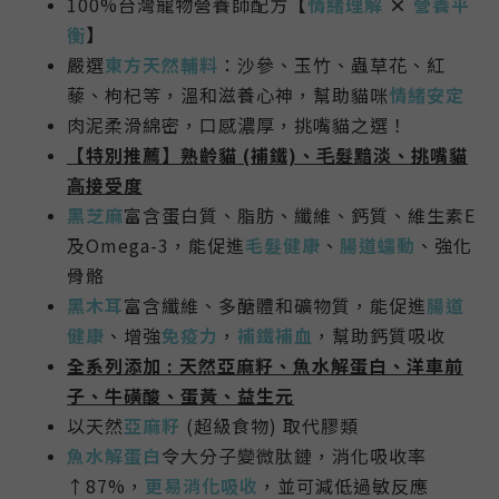
100%台灣寵物營養師配方
【
情緒理解
×
營養平
衡
】
嚴選
東方
天然輔料
：
沙參、玉竹、蟲草花、紅
藜、枸杞等
，
溫和滋養心神，幫助貓咪
情緒安定
肉泥
柔滑綿密，口感濃厚，
挑嘴貓之選！
【特別推薦】
熟齡貓 (補鐵)、⽑髮黯淡、挑嘴貓
⾼接受度
黑芝麻
富含蛋白質、脂肪、纖維、鈣質、維生素E
及Omega-3，能促進
毛髮健康
、
腸道蠕動
、強化
骨骼
黑木耳
富含纖維、多醣體和礦物質，能促進
腸道
健康
、增強
免疫力
，
補鐵補血
，幫助鈣質吸收
全系列添加 : 天然
亞麻籽、魚水解蛋白、洋車前
子、牛磺酸、蛋黃、益生元
以天然
亞麻籽
(超級食物) 取代膠類
魚水解蛋白
令大分子變微肽鏈，消化吸收率
↑87%，
更易消化吸收
，並可減低過敏反應