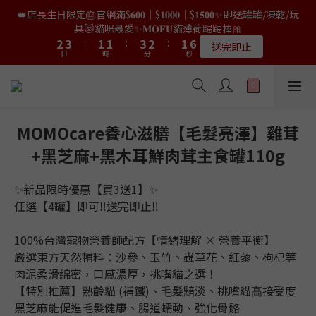
9
8
8
9
8
0
1
1
0
4
4
4
5
5
3
3
3
3
5
5
4
4
3
3
8
8
👑店長生日限定🎂官網滿$𝟔𝟎𝟎｜$𝟏𝟎𝟎𝟎｜$𝟏𝟓𝟎𝟎✨即送罐罐/凍乾/玩
👑店長生日限量喵喵劵🎂買滿$𝟑𝟔𝟖即減$𝟐𝟖🥳結帳時輸入優惠碼
8
9
7
7
9
8
7
0
0
3
3
3
4
4
2
2
2
2
4
4
3
3
2
2
7
7
【𝐇𝐀𝐏𝐏𝐘𝐁𝐈𝐑𝐓𝐇𝐃𝐀𝐘】即可！部分產品不適用
具😻貓咪最愛✨𝐌𝐎𝐅𝐔貓薄荷踢踢棒🎀
7
8
6
6
8
7
6
2
2
2
3
3
:
:
1
1
1
1
:
:
3
3
2
2
:
:
1
1
6
6
6
7
5
5
7
6
5
限量20個
送完即止
9
9
9
日
日
時
時
分
分
秒
秒
1
1
1
2
2
0
0
0
0
2
2
1
1
0
0
5
5
5
6
4
4
6
5
4
9
9
8
8
9
8
0
0
0
1
1
1
1
0
0
4
4
4
5
3
3
5
4
3
8
✨獨家優惠✨限時第𝟐件半價🔥🇳🇿紐西蘭𝐋𝐨𝐯𝐞𝐚𝐛𝐨𝐰𝐥凍乾生肉貓糧
8
9
7
7
9
8
7
0
0
0
0
3
3
3
4
2
2
4
3
2
7
😻𝟗𝟎%鮮肉內臟🌟𝟏𝟎𝟎%無骨配方✅
7
8
6
6
8
7
6
2
2
2
3
:
1
1
:
3
2
:
1
6
6
7
5
5
7
6
5
𝟖月𝟑𝟏截止
日
時
分
秒
1
1
1
2
0
0
2
1
0
5
5
6
4
4
6
5
4
9
MOMOcare養心滋膳【毛髮亮澤】雞茸
0
0
0
1
1
0
4
4
5
3
3
5
4
3
8
👑店長生日限量喵喵劵🎂買滿$𝟑𝟔𝟖即減$𝟐𝟖🥳結帳時輸入優惠碼
+黑芝麻+黑木耳鮮肉茸主食罐110g
0
0
3
3
4
2
2
4
3
2
7
【𝐇𝐀𝐏𝐏𝐘𝐁𝐈𝐑𝐓𝐇𝐃𝐀𝐘】即可！部分產品不適用
2
2
3
:
1
1
:
3
2
:
1
6
限量20個
日
時
分
秒
1
✨新品限時優惠【買3送1】✨
1
2
0
0
2
1
0
5
0
0
1
1
0
4
任選【4罐】即可‼送完即止‼
0
0
3
2
100%台灣寵物營養師配方【情緒理解 × 營養平衡】
1
嚴選東方天然輔料：沙參、玉竹、蟲草花、紅藜、枸杞等
0
肉泥柔滑綿密，口感濃厚，挑嘴貓之選！
【特別推薦】熟齡貓 (補鐵)、⽑髮黯淡、挑嘴貓⾼接受度
黑芝麻能促進毛髮健康、腸道蠕動、強化骨骼