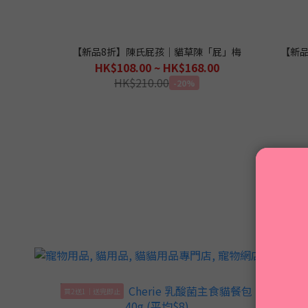
【新品8折】陳氏屁孩｜貓草陳「屁」梅
【新
HK$108.00 ~ HK$168.00
HK$210.00
-20%
買2送1｜送完即止
買4送1｜送