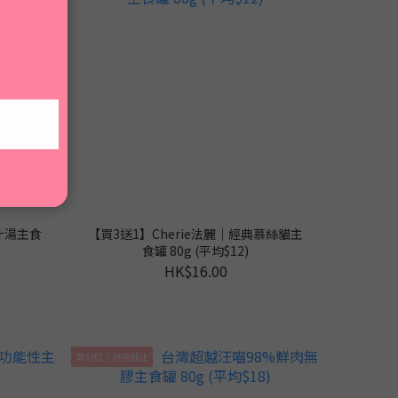
肉汁湯主食
【買3送1】Cherie法麗｜經典慕絲貓主
食罐 80g (平均$12)
HK$16.00
買3送1｜送完即止