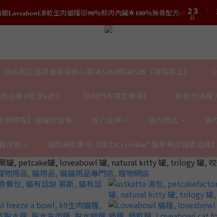
3
4
3
4
5
6
0
1
2
3
2
:
3
結帳時輸入優惠碼【𝐇𝐀𝐏𝐏𝐘𝐁𝐈𝐑𝐓𝐇𝐃𝐀𝐘】即可！部分產品不適用
𝐯𝐞𝐚𝐛𝐨𝐰𝐥凍乾生肉貓糧😻𝟗𝟎%鮮肉內臟🌟𝟏𝟎𝟎%無骨配方✅
4
5
0
日
日
1
2
1
2
3
4
0
1
0
1
2
3
結帳時輸入優惠碼【𝐇𝐀𝐏𝐏𝐘𝐁𝐈𝐑𝐓𝐇𝐃𝐀𝐘】即可！部分產品不適用
0
0
日
1
2
0
1
0
🎂店長生日限量喵喵劵🥳買滿$𝟑𝟔𝟖即減$𝟐𝟖【搶完即止】

熱必備❄️低至𝟔折‼️
【𝟖月門市限定優惠】
\ 終極大滿罐 /
免費領取】貓糧試食裝
推介品牌
貓の用品
貓
養保健
貓奴美肌專區【瑞士𝐂𝐲𝐭𝐨𝐒𝐤𝐢𝐧™醫學美容護膚品牌