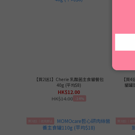
【買2送1】Cherie 乳酸菌主食貓餐包
【買4
40g (平均$8)
貓罐頭
HK$12.00
HK$14.00
-14%
買3送1｜送完即止
買3送1｜送