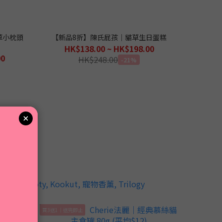
草小枕頭
【新品8折】陳氏屁孩｜貓草生日蛋糕
HK$138.00 ~ HK$198.00
00
HK$248.00
-21%
買3送1｜送完即止