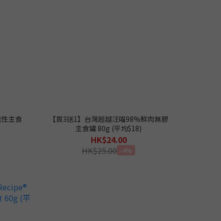
能性主食
【買3送1】台灣超越汪喵98%鮮肉無膠
主食罐 80g (平均$18)
HK$24.00
HK$25.00
-4%