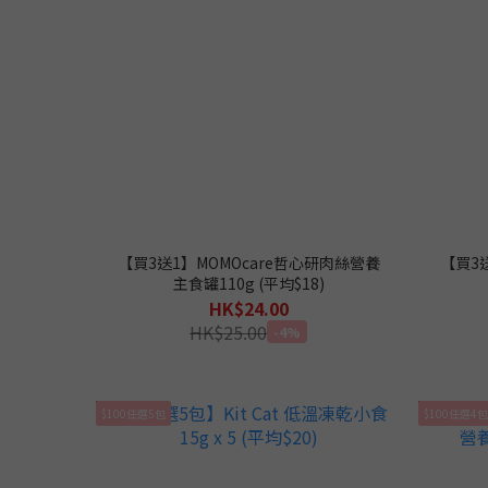
【買3送1】MOMOcare哲心研肉絲營養
【買3
主食罐110g (平均$18)
HK$24.00
HK$25.00
-4%
$100任選5包
$100任選4包