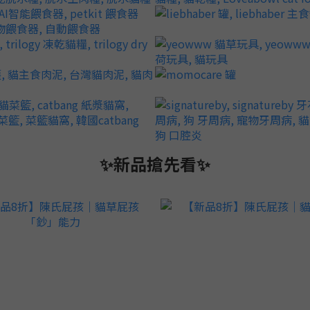
✨新品搶先看✨