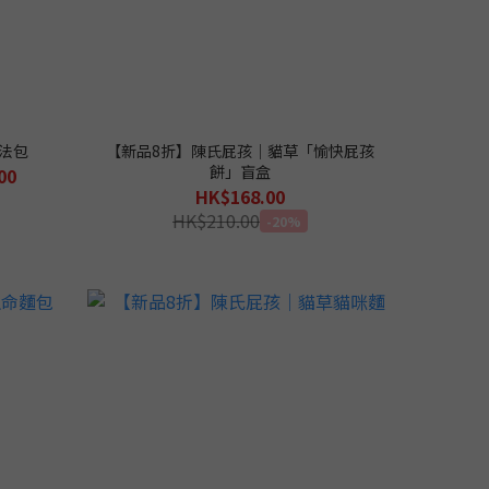
法包
【新品8折】陳氏屁孩｜貓草「愉快屁孩
餅」盲盒
00
HK$168.00
HK$210.00
-20%