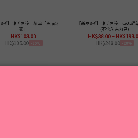
品8折】陳氏屁孩｜貓草「黑喵牙
【新品8折】陳氏屁孩｜C&C貓
膏」
(不含朱古力豆)
HK$108.00
HK$88.00 ~ HK$198.
HK$135.00
HK$248.00
-20%
-20%
1
2
3
4
5
»
完即止
買2送1｜送完即止