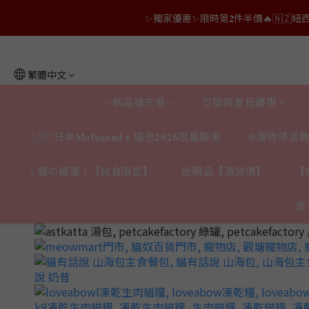
👑店長生日限量喵喵劵🎂買滿$𝟑𝟔𝟖即減$𝟐𝟖
✨獨家優惠✨限時第𝟐件半價🔥🇳🇿紐西蘭𝐋𝐨
👑店長生日限量喵喵劵🎂買滿$𝟑𝟔𝟖即減$𝟐𝟖
繁體中文
✨新品搶先看✨
⏰限時激抵優惠
🇯🇵日本𝐌𝐨𝐟𝐮𝐬𝐚𝐧𝐝 𝐱 猫壱𝟐𝟎𝟐𝟔限量聯乘
❄️寵物降溫散
\ 貓の罐罐 / 【試食限定】
近期品【清貨價】
【
營