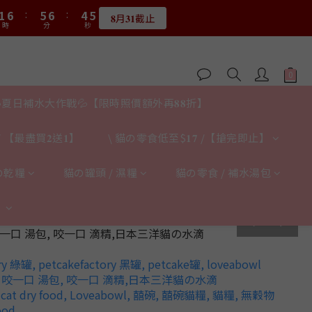
2
7
2
7
6
7
6
7
5
5
5
5
2
1
2
0
0
4
9
8
9
7
7
4
3
4
2
2
1
:
6
1
:
6
5
:
6
5
:
6
4
:
4
4
4
1
0
1
𝟖月𝟑𝟏截止
限量20個
3
8
7
8
6
6
3
2
3
1
1
時
時
分
分
秒
秒
0
5
0
5
4
5
4
5
3
3
3
3
0
0
2
7
6
7
5
5
2
1
2
0
0
4
4
3
4
3
4
2
2
2
2
:
1
6
:
5
6
:
4
4
1
0
1
限量20個
3
3
2
3
2
3
1
1
1
1
時
分
秒
0
5
4
5
3
3
0
0
2
2
1
2
1
2
0
0
0
0
4
3
4
2
2
1
1
0
1
0
1
3
2
3
1
1
夏日補水大作戰💦【限時照價額外再𝟖𝟖折】
0
0
0
0
2
1
2
0
0
1
0
1
 【最盡買𝟐送𝟏】
\ 貓の零食低至$𝟏𝟕 /【搶完即止】
0
0
の乾糧
貓の罐頭 / 濕糧
貓の零食 / 補水湯包
】
prev
next