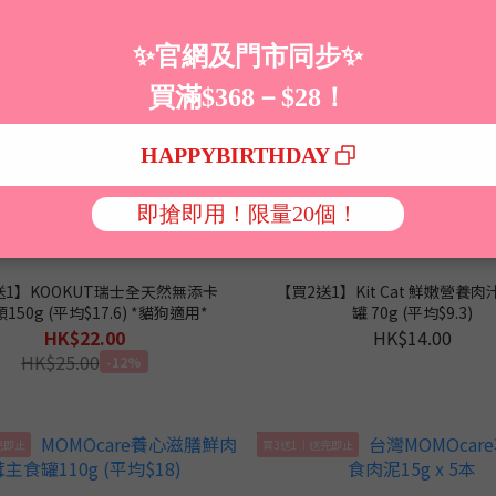
送1】KOOKUT瑞士全天然無添卡
【買2送1】Kit Cat 鮮嫩營養
150g (平均$17.6) *貓狗適用*
罐 70g (平均$9.3)
HK$22.00
HK$14.00
HK$25.00
-12%
完即止
買3送1｜送完即止