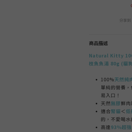
分享到
商品描述
Natural Kit
枝魚魚湯 80g
(貓
100%
天然純
單純的營養，
易入口！
天然
無膠
鮮肉
適合
腎貓
＜
低
的，不愛喝水
高達
93％超