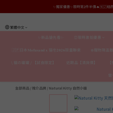
✨獨家優惠✨限時第𝟐件半價🔥🇳🇿紐西蘭𝐋𝐨
👑店長生日限量喵喵劵🎂買滿$𝟑𝟔𝟖即減$𝟐𝟖
👑店長生日限量喵喵劵🎂買滿$𝟑𝟔𝟖即減$𝟐𝟖
繁體中文
✨新品搶先看✨
⏰限時激抵優惠
🇯🇵日本𝐌𝐨𝐟𝐮𝐬𝐚𝐧𝐝 𝐱 猫壱𝟐𝟎𝟐𝟔限量聯乘
❄️寵物降溫散
\ 貓の罐罐 / 【試食限定】
近期品【清貨價】
【
營
全部商品
/
推介品牌
/
Natural Kitty 自然小貓