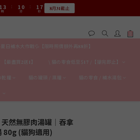
2
4
2
1
2
7
1
𝟖月𝟑𝟏截止
3
5
3
2
3
8
0
3
時
分
秒
0
2
0
0
5
:
1
3
:
1
0
:
1
6
0
2
4
2
1
2
7
限量20個
2
時
分
秒
1
4
0
2
0
0
5
:
1
3
:
1
0
:
1
6
1
限量20個
0
3
1
4
時
分
秒
0
2
0
0
5
0
2
0
3
1
4
1
2
0
3
0
1
2
夏日補水大作戰💦【限時照價額外再𝟖𝟖折】
0
1
0
 【最盡買𝟐送𝟏】
\ 貓の零食低至$𝟏𝟕 /【搶完即止】
の乾糧
貓の罐頭 / 濕糧
貓の零食 / 補水湯包
】
立即購買
itty 天然無膠肉湯罐｜吞拿
80g (貓狗適用)