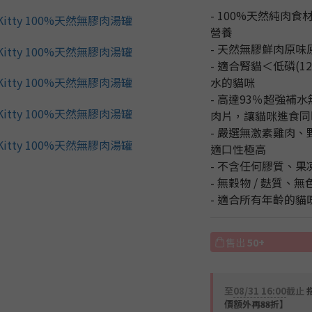
- 100%天然純肉
營養
- 天然無膠鮮肉原
- 適合腎貓＜低磷(1
水的貓咪
- 高達93％超強
肉片，讓貓咪進食同
- 嚴選無激素雞肉
適口性極高
- 不含任何膠質、
- 無穀物 / 麩質
- 適合所有年齡的貓
售出
50+
至
08/31 16:00
截止
價額外再𝟖𝟖折】