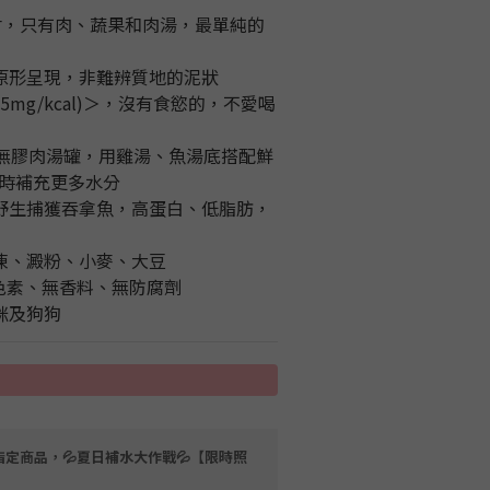
食材，只有肉、蔬果和肉湯，最單純的
味原形呈現，非難辨質地的泥狀
25mg/kcal)＞，沒有食慾的，不愛喝
補水無膠肉湯罐，用雞湯、魚湯底搭配鮮
時補充更多水分
、野生捕獲吞拿魚，高蛋白、低脂肪，
果凍、澱粉、小麥、大豆
、無色素、無香料、無防腐劑
咪及狗狗
指定商品，💦夏日補水大作戰💦【限時照