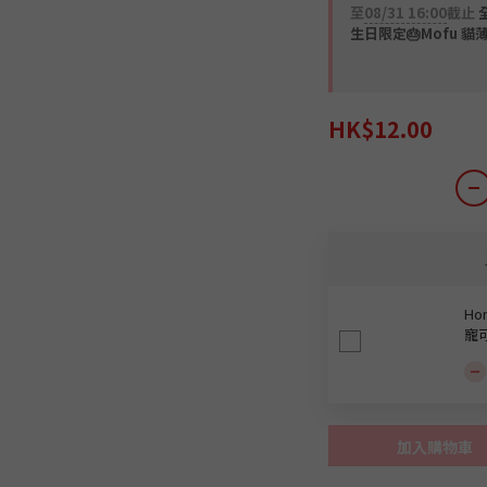
至
08/31 16:00
截止
全
生日限定🎂Mofu 貓
HK$12.00
Ho
寵可
加入購物車