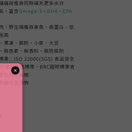
讓貓咪進食同時補充更多水分
氣，富含
Omega-3
、
DHA
、
EPA
肉、野生捕獲吞拿魚，高蛋白、低
極高
、果凍、澱粉、小麥、大豆
麩質、無色素、無香料、無防腐劑
：ISO 22000(SGS) 食品安全
MP優良製造標準，BRC國際標準食
重點管制系統
的貓咪及狗狗
湯