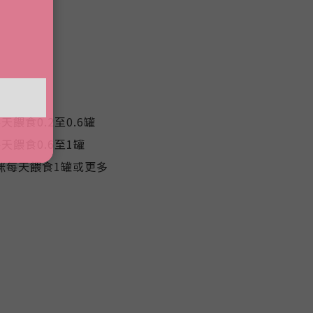
天餵食0.2至0.6罐
每天餵食0.6至1罐
貓咪每天餵食1罐或更多