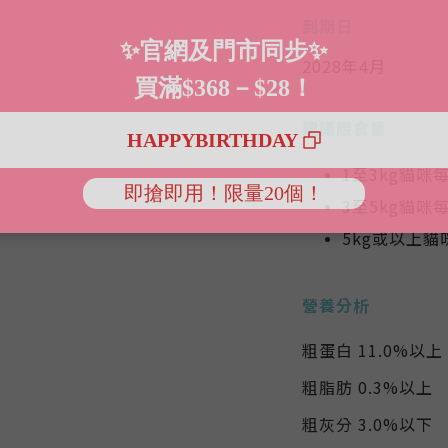
到期日
2028年4月
建議餵食量
1至3kg貓咪每
3至5kg貓咪
5kg或以上
營養分析
粗蛋白 11.0%以上
粗脂肪 0.3%以上
粗灰分 3.0%以下