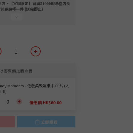
店，【官網限定】買滿$𝟏𝟎𝟎𝟎即送🎂店長
薄荷踢踢棒一件 (送完即止)
以優惠價加購商品
mey Moments - 低敏柔軟濕紙巾 80片 (人
用)
優惠價 HK$60.00
立即購買