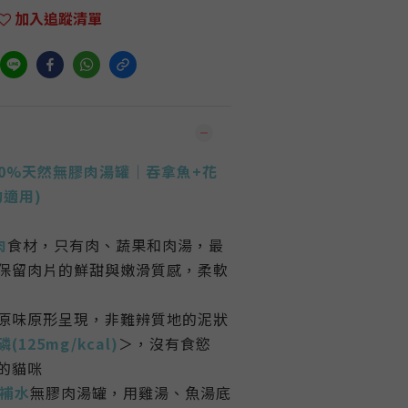
加入追蹤清單
ty 100%天然無膠肉湯罐｜吞拿魚+花
狗適用)
肉
食材，只有肉、蔬果和肉湯，最
保留肉片的鮮甜與嫩滑質感，柔軟
原味原形呈現，非難辨質地的泥狀
磷(125mg/kcal)
＞，沒有食慾
的貓咪
強補水
無膠肉湯罐，用雞湯、魚湯底