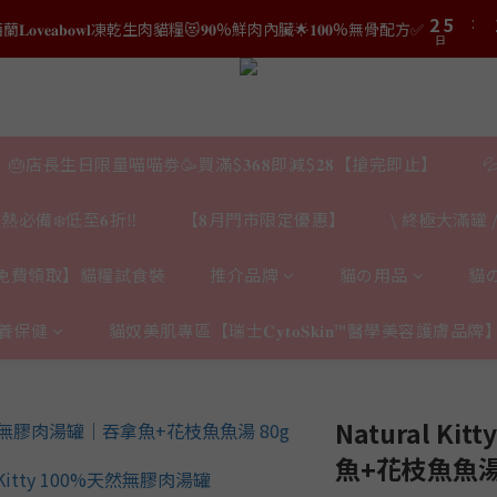
3
6
𝐯𝐞𝐚𝐛𝐨𝐰𝐥凍乾生肉貓糧😻𝟗𝟎%鮮肉內臟🌟𝟏𝟎𝟎%無骨配方✅
0
4
7
2
日
1
4
2
5
3
6
結帳時輸入優惠碼【𝐇𝐀𝐏𝐏𝐘𝐁𝐈𝐑𝐓𝐇𝐃𝐀𝐘】即可！部分產品不適用
1
日
0
3
1
4
2
5
結帳時輸入優惠碼【𝐇𝐀𝐏𝐏𝐘𝐁𝐈𝐑𝐓𝐇𝐃𝐀𝐘】即可！部分產品不適用
0
2
0
3
日
1
4
1
2
0
3
0
1
2
0
1
🎂店長生日限量喵喵劵🥳買滿$𝟑𝟔𝟖即減$𝟐𝟖【搶完即止】

0
熱必備❄️低至𝟔折‼️
【𝟖月門市限定優惠】
\ 終極大滿罐 /
免費領取】貓糧試食裝
推介品牌
貓の用品
貓
養保健
貓奴美肌專區【瑞士𝐂𝐲𝐭𝐨𝐒𝐤𝐢𝐧™醫學美容護膚品牌
Natural K
魚+花枝魚魚湯 