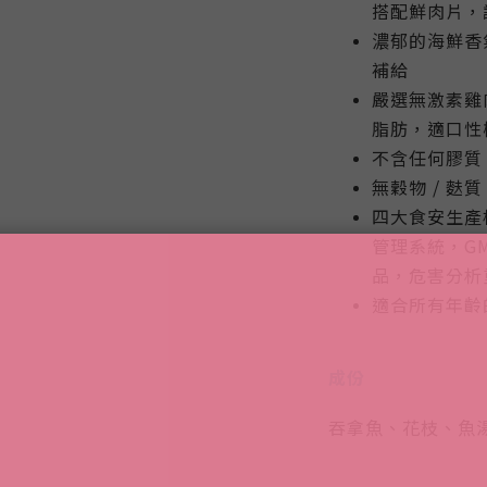
搭配鮮肉片，
濃郁的海鮮香
補給
嚴選無激素雞
脂肪，適口性
不含任何膠質
無穀物 / 
四大食安生產標準
管理系統，G
品，危害分析
適合所有年齡
成份
吞拿魚、花枝、魚