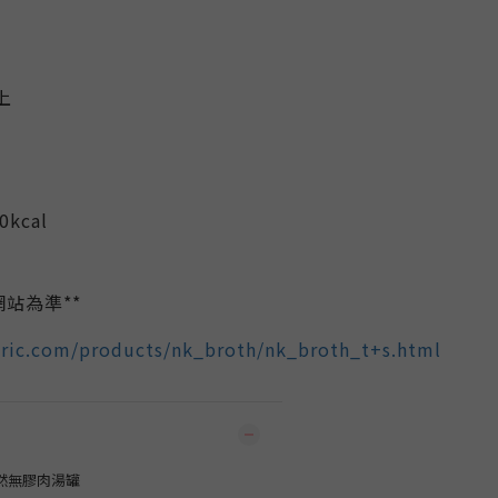
下
上
kcal
站為準**
tric.com/products/nk_broth/nk_broth_t+s.html