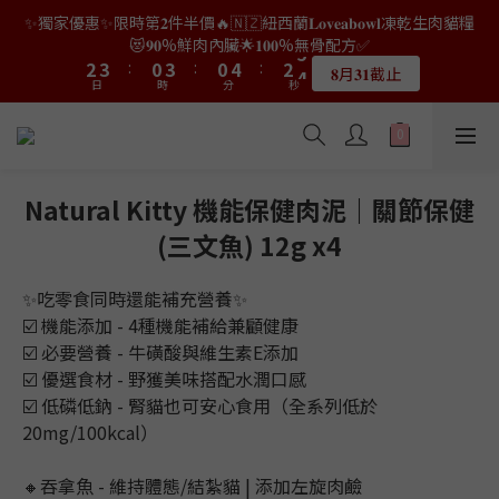
0
1
1
2
0
2
4
5
2
5
2
6
4
6
✨獨家優惠✨限時第𝟐件半價🔥🇳🇿紐西蘭𝐋𝐨𝐯𝐞𝐚𝐛𝐨𝐰𝐥凍乾生肉貓糧
8
9
6
9
6
8
4
5
2
5
2
6
4
6
👑店長生日限量喵喵劵🎂買滿$𝟑𝟔𝟖即減$𝟐𝟖🥳結帳時輸入優惠碼
0
0
1
1
3
4
1
4
1
5
3
5
😻𝟗𝟎%鮮肉內臟🌟𝟏𝟎𝟎%無骨配方✅
7
8
5
8
5
9
7
9
3
4
1
4
1
5
3
5
【𝐇𝐀𝐏𝐏𝐘𝐁𝐈𝐑𝐓𝐇𝐃𝐀𝐘】即可！部分產品不適用
0
0
2
3
:
0
3
:
0
4
:
2
4
6
7
4
7
4
8
6
8
𝟖月𝟑𝟏截止
2
3
:
0
3
:
0
4
:
2
4
限量20個
日
時
分
秒
1
2
2
3
1
3
5
6
3
6
3
7
5
7
日
時
分
秒
1
2
2
3
1
3
0
1
1
2
0
2
4
5
2
5
2
6
4
6
👑店長生日限量喵喵劵🎂買滿$𝟑𝟔𝟖即減$𝟐𝟖🥳結帳時輸入優惠碼
0
1
1
2
0
2
0
0
1
1
3
4
1
4
1
5
3
5
【𝐇𝐀𝐏𝐏𝐘𝐁𝐈𝐑𝐓𝐇𝐃𝐀𝐘】即可！部分產品不適用
0
0
1
1
0
0
2
3
:
0
3
:
0
4
:
2
4
限量20個
0
0
日
時
分
秒
1
2
2
3
1
3
Natural Kitty 機能保健肉泥｜關節保健
0
1
1
2
0
2
0
0
1
1
(三文魚) 12g x4
0
0
✨吃零食同時還能補充營養✨
☑️ 機能添加 - 4種機能補給兼顧健康
☑️ 必要營養 - 牛磺酸與維生素E添加
☑️ 優選食材 - 野獲美味搭配水潤口感
☑️ 低磷低鈉 - 腎貓也可安心食用（全系列低於
20mg/100kcal）
🔸吞拿魚 - 維持體態/結紮貓 | 添加左旋肉鹼