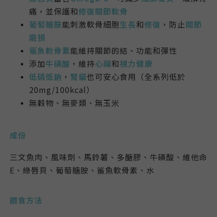
痛，並保護和
修復關節軟骨
葡萄糖胺
能刺激軟骨細胞
生長
和
修復
，防止
關節
磨損
鯊魚軟骨素
能維持關節的結、功能和彈性
添加
牛磺酸
，維持
心臟
和
視力健康
低磷低鈉
，
腎貓
也可安心食用（全系列低於
20mg/100kcal）
無穀物、無麥類
、無玉米
成份
三文魚肉、風味劑、馬鈴薯、多醣膠、
牛磺酸、
維他命
E
、
綠唇貝
、
葡萄糖胺
、
鯊魚軟骨素
、
水
餵食方法