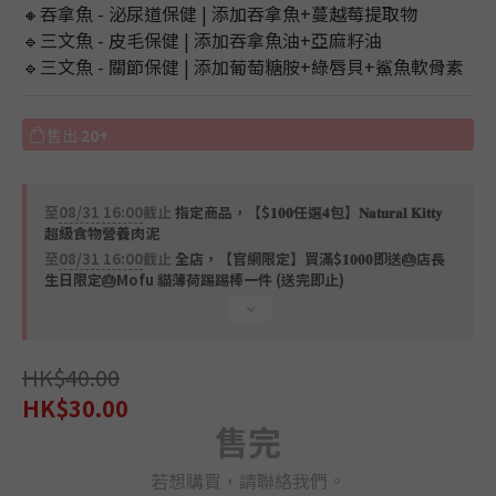
🔸吞拿魚 - 泌尿道保健 | 添加吞拿魚+蔓越莓提取物
🔹三文魚 - 皮毛保健 | 添加吞拿魚油+亞麻籽油
🔹三文魚 - 關節保健 | 添加葡萄糖胺+綠唇貝+鯊魚軟骨素
售出
20+
至
08/31 16:00
截止
指定商品，【$𝟏𝟎𝟎任選𝟒包】𝐍𝐚𝐭𝐮𝐫𝐚𝐥 𝐊𝐢𝐭𝐭𝐲
超級食物營養肉泥
至
08/31 16:00
截止
全店，【官網限定】買滿$𝟏𝟎𝟎𝟎即送🎂店長
生日限定🎂Mofu 貓薄荷踢踢棒一件 (送完即止)
HK$40.00
HK$30.00
售完
若想購買，請聯絡我們。