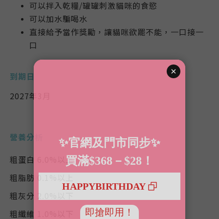
可以拌入乾糧/罐罐刺激貓咪的食慾
可以加水騙喝水
直接給予當作獎勵，讓貓咪欲罷不能，一口接一
口
到期日
2027年3月
營養分析
粗蛋白 6.0%以上
粗脂肪 0.1%以上
粗灰分 2.0%以下
粗纖維 1.0%以下