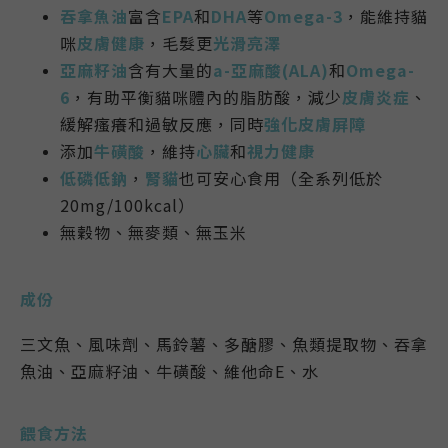
吞拿魚油
富含
EPA
和
DHA
等
Omega-3
，
能維持貓
咪
皮膚健康
，毛髮更
光滑亮澤
亞麻籽油
含有大量的
a-亞麻酸(ALA)
和
Omega-
6
，有助平衡貓咪體內的脂肪酸，減少
皮膚炎症
、
緩解瘙癢和過敏反應，同時
強化皮膚屏障
添加
牛磺酸
，維持
心臟
和
視力健康
低磷低鈉
，
腎貓
也可安心食用（全系列低於
20mg/100kcal）
無穀物、無麥類
、無玉米
成份
三文魚、風味劑、馬鈴薯、多醣膠、魚類提取物
、
吞拿
魚油、亞麻籽油、
牛磺酸、
維他命E
、
水
餵食方法