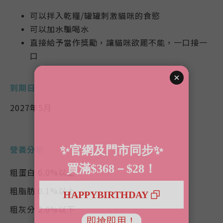
可以拌入乾糧/罐罐刺激貓咪的食慾
可以加水騙喝水
直接給予當作獎勵，讓貓咪欲罷不能，一口接一
口
到期日
2027年5月
營養分析
粗蛋白 6.0%以上
粗脂肪 0.1%以上
粗灰分 2.0%以下