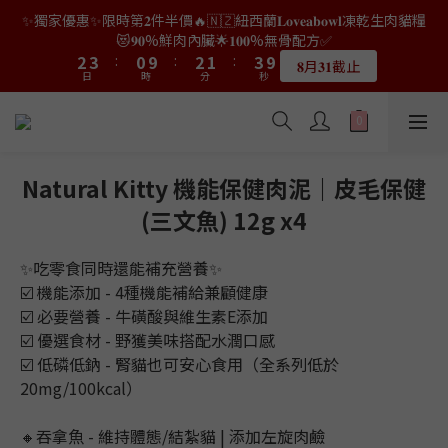
3
4
1
3
2
4
😻𝟗𝟎%鮮肉內臟🌟𝟏𝟎𝟎%無骨配方✅
7
8
5
7
6
8
1
1
4
5
2
4
3
5
5
5
👑店長生日限量喵喵劵🎂買滿$𝟑𝟔𝟖即減$𝟐𝟖🥳結帳時輸入優惠碼
2
3
:
0
9
:
2
1
:
3
9
6
7
4
6
5
7
𝟖月𝟑𝟏截止
0
0
3
4
1
3
2
4
日
時
4
分
秒
4
【𝐇𝐀𝐏𝐏𝐘𝐁𝐈𝐑𝐓𝐇𝐃𝐀𝐘】即可！部分產品不適用
1
2
8
1
0
2
8
5
6
3
5
4
6
2
3
:
0
9
:
2
1
:
3
9
3
3
0
1
7
0
1
7
限量20個
4
5
2
4
3
5
👑店長生日限量喵喵劵🎂買滿$𝟑𝟔𝟖即減$𝟐𝟖🥳結帳時輸入優惠碼
日
時
分
秒
1
2
8
1
0
2
8
2
2
0
6
0
6
3
4
1
3
2
4
【𝐇𝐀𝐏𝐏𝐘𝐁𝐈𝐑𝐓𝐇𝐃𝐀𝐘】即可！部分產品不適用
0
1
7
0
1
7
1
1
5
5
2
3
:
0
9
:
2
1
:
3
9
限量20個
0
6
0
6
0
0
日
時
4
分
秒
4
1
2
8
1
0
2
8
5
5
3
3
0
1
7
0
1
7
4
4
2
2
0
6
0
6
Natural Kitty 機能保健肉泥｜皮毛保健
3
3
1
1
5
5
(三文魚) 12g x4
2
2
0
0
4
4
1
1
3
3
0
0
✨吃零食同時還能補充營養✨
2
2
1
1
☑️ 機能添加 - 4種機能補給兼顧健康
0
0
☑️ 必要營養 - 牛磺酸與維生素E添加
☑️ 優選食材 - 野獲美味搭配水潤口感
☑️ 低磷低鈉 - 腎貓也可安心食用（全系列低於
20mg/100kcal）
🔸吞拿魚 - 維持體態/結紮貓 | 添加左旋肉鹼