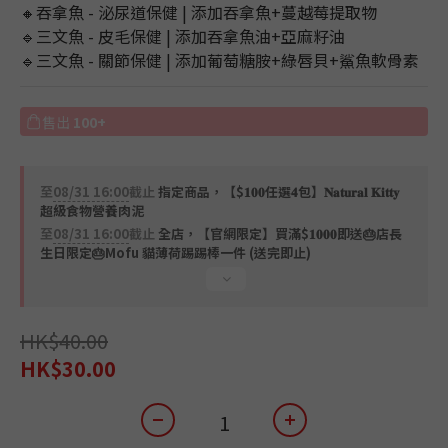
🔸吞拿魚 - 泌尿道保健 | 添加吞拿魚+蔓越莓提取物
🔹三文魚 - 皮毛保健 | 添加吞拿魚油+亞麻籽油
🔹三文魚 - 關節保健 | 添加葡萄糖胺+綠唇貝+鯊魚軟骨素
售出
100+
至
08/31 16:00
截止
指定商品，【$𝟏𝟎𝟎任選𝟒包】𝐍𝐚𝐭𝐮𝐫𝐚𝐥 𝐊𝐢𝐭𝐭𝐲
超級食物營養肉泥
至
08/31 16:00
截止
全店，【官網限定】買滿$𝟏𝟎𝟎𝟎即送🎂店長
生日限定🎂Mofu 貓薄荷踢踢棒一件 (送完即止)
HK$40.00
HK$30.00