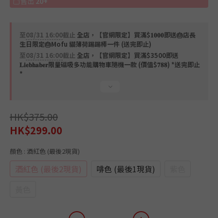
售出
20+
至
08/31 16:00
截止
全店，【官網限定】買滿$𝟏𝟎𝟎𝟎即送🎂店長
生日限定🎂Mofu 貓薄荷踢踢棒一件 (送完即止)
至
08/31 16:00
截止
全店，【官網限定】買滿$3500即送
𝐋𝐢𝐞𝐛𝐡𝐚𝐛𝐞𝐫限量磁吸多功能購物車隨機一款 (價值$𝟕𝟖𝟖) *送完即止
*
HK$375.00
HK$299.00
顏色
: 酒紅色 (最後2現貨)
酒紅色 (最後2現貨)
啡色 (最後1現貨)
紫色
黃色