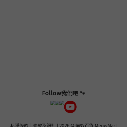
Follow我們吧 🐾
私隱條款
｜
條款及細則
| 2026 ©
貓奴百貨 MeowMart