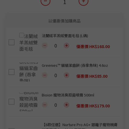
以優惠價加購商品
法蘭絨羊羔絨雙面毛毯 (L碼)
優惠價 HK$168.00
Greenies™ 貓貓潔齒餅 (吞拿魚味) 4.6oz
優惠價 HK$85.00
Bioion 寵物消臭殺菌噴霧 500ml
優惠價 HK$179.00
【6款任選】Nurture Pro AG+ 銀離子寵物親膚