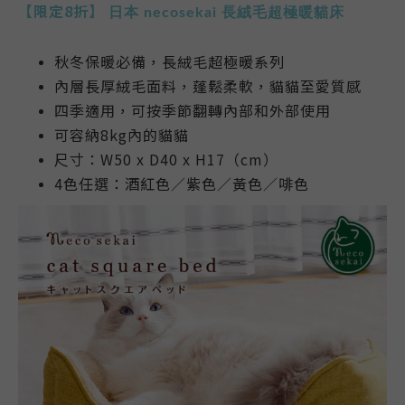
【限定8折】
日本 necosekai
長絨毛超極暖貓床
秋冬保暖必備，長絨毛超極暖系列
內層長厚絨毛面料，蓬鬆柔軟，貓貓至愛質感
四季適用，可按季節翻轉內部和外部使用
可容納8kg內的貓貓
尺寸：W50 x D40 x H17（cm）
4色任選：酒紅色／紫色／黃色／啡色