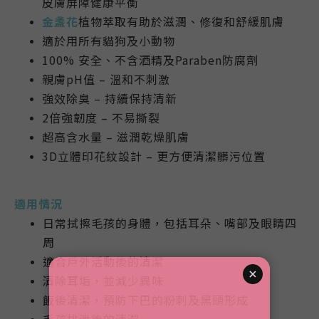
皮膚屏障健康平衡
金盞花
植物萃取有助於滋潤、修復和舒緩肌膚
適於用所有貓狗及小動物
100% 安全、不含酒精及Paraben防腐劑
親膚pH值 – 溫和不刺激
強效除臭 – 持續保持清新
2倍強韌度 – 不易撕裂
超高含水量 – 滋潤乾燥肌膚
3D立體印花紋設計 – 更方便清潔髒污位置
適用情況
日常拭擦毛孩的身體，包括耳朵、嘴部及眼睛四
周
適合戶外活動後的清潔
清除耳垢，並減少異味
飯後清潔，預防下巴的粉刺及黑頭形成