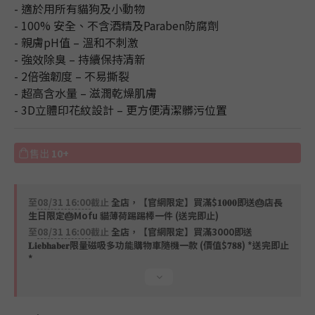
- 適於用所有貓狗及小動物
- 100% 安全、不含酒精及Paraben防腐劑
- 親膚pH值 – 溫和不刺激
- 強效除臭 – 持續保持清新
- 2倍強韌度 – 不易撕裂
- 超高含水量 – 滋潤乾燥肌膚
- 3D立體印花紋設計 – 更方便清潔髒污位置
售出
10+
至
08/31 16:00
截止
全店，【官網限定】買滿$𝟏𝟎𝟎𝟎即送🎂店長
生日限定🎂Mofu 貓薄荷踢踢棒一件 (送完即止)
至
08/31 16:00
截止
全店，【官網限定】買滿3000即送
𝐋𝐢𝐞𝐛𝐡𝐚𝐛𝐞𝐫限量磁吸多功能購物車隨機一款 (價值$𝟕𝟖𝟖) *送完即止
*