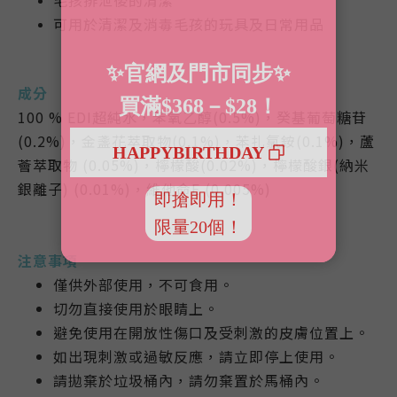
毛孩排泄後的清潔
可用於清潔及消毒毛孩的玩具及日常用品
成分
100 % EDI超純水，苯氧乙醇(0.5%)，癸基葡萄糖苷
(0.2%)，金盞花萃取物(0.1%)，苯扎氯銨(0.1%)，蘆
薈萃取物 (0.05%)，檸檬酸(0.02%)，檸檬酸銀(納米
銀離子) (0.01%)，維他命E (0.005%)
注意事項
僅供外部使用，不可食用。
切勿直接使用於眼睛上。
避免使用在開放性傷口及受刺激的皮膚位置上。
如出現刺激或過敏反應，請立即停上使用。
請拋棄於垃圾桶內，請勿棄置於馬桶內。