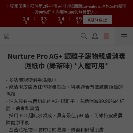
0
2
1
0
2
1
6
4
6
2
5
4
6
5
✨獨家優惠✨限時第𝟐件半價🔥🇳🇿紐西蘭𝐋𝐨𝐯𝐞𝐚𝐛𝐨𝐰𝐥凍乾生肉貓糧
8
6
9
8
9
4
6
2
5
4
6
5
1
👑店長生日限量喵喵劵🎂買滿$𝟑𝟔𝟖即減$𝟐𝟖🥳結帳時輸入優惠碼
1
0
1
0
5
3
5
1
4
3
5
4
9
😻𝟗𝟎%鮮肉內臟🌟𝟏𝟎𝟎%無骨配方✅
7
9
5
8
7
9
8
3
5
1
4
3
5
4
9
0
【𝐇𝐀𝐏𝐏𝐘𝐁𝐈𝐑𝐓𝐇𝐃𝐀𝐘】即可！部分產品不適用
0
0
4
2
4
:
0
3
:
2
4
:
3
8
6
8
4
7
6
8
7
𝟖月𝟑𝟏截止
2
4
:
0
3
:
2
4
:
3
8
日
時
分
秒
3
限量20個
1
3
2
1
3
2
7
5
7
3
6
5
7
6
日
時
分
秒
1
3
2
1
3
2
7
2
0
2
1
0
2
1
6
4
6
2
5
4
6
5
👑店長生日限量喵喵劵🎂買滿$𝟑𝟔𝟖即減$𝟐𝟖🥳結帳時輸入優惠碼
0
2
1
0
2
1
6
1
1
0
1
0
5
3
5
1
4
3
5
4
9
【𝐇𝐀𝐏𝐏𝐘𝐁𝐈𝐑𝐓𝐇𝐃𝐀𝐘】即可！部分產品不適用
1
0
1
0
5
0
0
0
4
2
4
:
0
3
:
2
4
:
3
8
限量20個
0
0
4
日
時
分
秒
3
1
3
2
1
3
2
7
3
2
Nurture Pro AG+ 銀離子寵物親膚消毒
0
2
1
0
2
1
6
2
1
1
0
1
0
5
濕紙巾 (綠茶味) *人寵可用*
1
0
0
0
4
0
3
- 多功能寵物消毒濕紙巾
2
- 能清潔皮膚及任何物體表面，特別適合有敏感肌煩惱的
1
毛孩
0
- 注入具有抗菌功能的AG+銀離子，有助消滅99.99%的細
菌、病毒和真菌
- 採用 EDI 超純水製成，具有最佳 pH 值，可維持皮膚屏
障健康平衡
- 金盞花植物萃取有助於滋潤、修復和舒緩肌膚