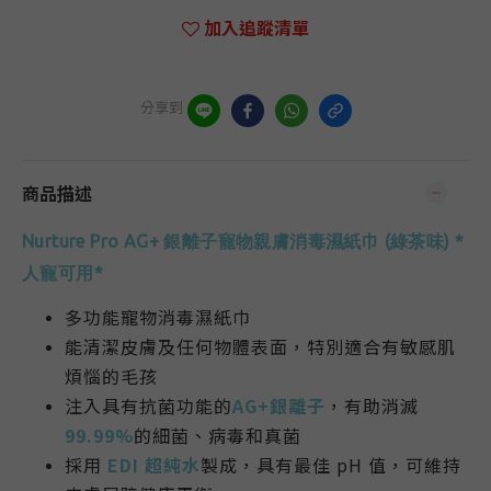
加入追蹤清單
分享到
商品描述
Nurture Pro AG+ 銀離子寵物親膚消毒濕紙巾 (綠茶味
)
*
人寵可用*
多功能寵物消毒濕紙巾
能清潔皮膚及任何物體表面，特別適合有敏感肌
煩惱的毛孩
注入具有抗菌功能的
AG+銀離子
，有助消滅
99.99%
的細菌、病毒和真菌
採用
EDI 超純水
製成，具有最佳 pH 值，可維持