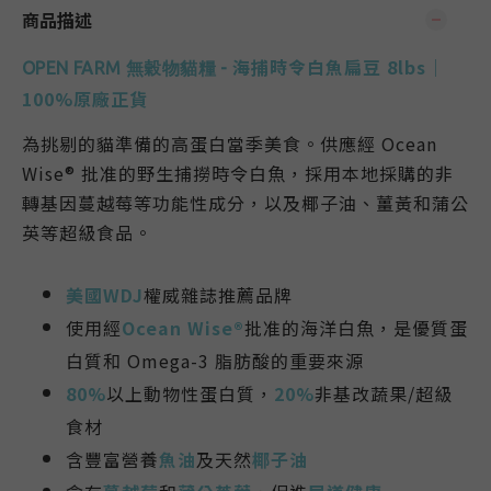
商品描述
海捕時令白魚扁豆 8lbs
｜
OPEN FARM 無穀物貓糧 -
100%原廠正貨
為挑剔的貓準備的高蛋白當季美食。供應經 Ocean
Wise® 批准的野生捕撈時令白魚，採用本地採購的非
轉基因蔓越莓等功能性成分，以及椰子油、薑黃和蒲公
英等超級食品。
美國WDJ
權威雜誌推薦品牌
使用經
Ocean Wise®
批准的海洋白魚，是優質蛋
白質和 Omega-3 脂肪酸的重要來源
80%
以上動物性蛋白質，
20%
非基改蔬果/超級
食材
含豐富營養
魚油
及天然
椰子油