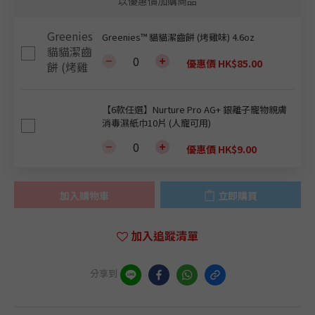
以優惠價加購商品
Greenies™ 貓貓潔齒餅 (烤雞味) 4.6oz
優惠價 HK$85.00
【6款任選】Nurture Pro AG+ 銀離子寵物親膚
消毒濕紙巾10片 (人寵可用)
優惠價 HK$9.00
加入購物車
立即購買
加入追蹤清單
分享到