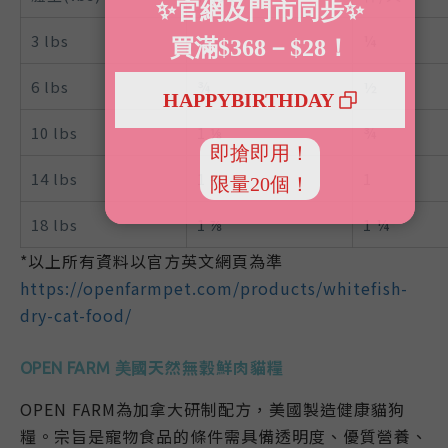
3 lbs
½
¼
6 lbs
¾
½
10 lbs
1 ⅛
¾
14 lbs
1 ⅝
1
18 lbs
1 ⅞
1 ¼
*以上所有資料以官方英文網頁為準
https://openfarmpet.com/products/whitefish-
dry-cat-food/
天然無穀鮮肉貓糧
OPEN FARM 美國
OPEN FARM為加拿大研制配方，美國製造健康貓狗
糧。宗旨是寵物食品的條件需具備透明度、優質營養、