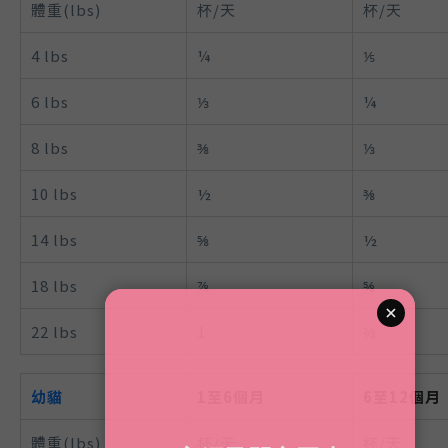
體重(lbs)
杯/天
杯/天
4 lbs
¼
⅕
6 lbs
⅓
¼
8 lbs
⅜
⅓
10 lbs
½
⅜
14 lbs
⅝
½
18 lbs
⅞
⅝
22 lbs
1
⅔
幼貓
1至6個月
6至12個月
體重(lbs)
杯/天
杯/天