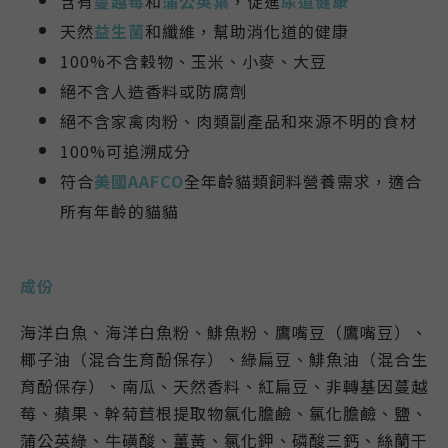
含有
蔓越莓
和
蒲公英葉
，促進
尿道健康
天然
益生菌
和
纖維，
幫助
消化道的健康
100%不含穀物、玉米、小麥、大豆
絕不含人造香料或防腐劑
絕不含家禽肉粉、肉類副產品和來源不明的食材
100%可追溯成分
符合
美國AAFCO
全年齡貓類飼料營養需求，適合
所有年齡的貓貓
成份
海洋白魚、海洋白魚粉、鯡魚粉、鷹嘴豆（鷹嘴豆）、
椰子油（混合生育酚保存）、綠扁豆、鯡魚油（混合生
育酚保存）、南瓜、天然香料、紅扁豆、非轉基因蔓越
莓、蘋果、幹菊苣根提取物氯化膽鹼、氯化膽鹼、鹽、
蒲公英綠、牛磺酸、薑黃、氯化鉀、磷酸三鈣、絲蘭干