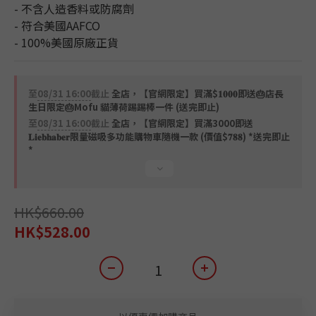
- 不含人造香料或防腐劑
- 符合美國AAFCO
- 100%美國原廠正貨
至
08/31 16:00
截止
全店，【官網限定】買滿$𝟏𝟎𝟎𝟎即送🎂店長
生日限定🎂Mofu 貓薄荷踢踢棒一件 (送完即止)
至
08/31 16:00
截止
全店，【官網限定】買滿3000即送
𝐋𝐢𝐞𝐛𝐡𝐚𝐛𝐞𝐫限量磁吸多功能購物車隨機一款 (價值$𝟕𝟖𝟖) *送完即止
*
HK$660.00
HK$528.00