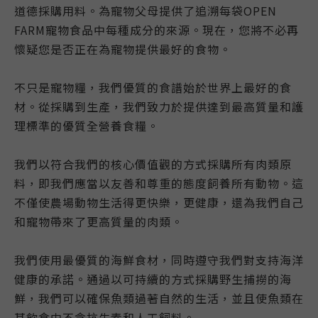
道德採購用料。為寵物父母提供了追溯每袋
OPEN
FARM
寵物食品中每種成分的來源。現在，您將不必再
懷疑您是否正在為寵物提供最好的食物。
不只是寵物糧，我們優質的食譜始於世界上最好的食
材。
從採購到生產，我們致力於提供達到最高質量和護
理標準的優質全營養食糧。
我們以符合我們的核心價值觀的方式採購所有肉類
原
料，即我們應當以友善和尊重的態度飼養所有動物。
這
不僅使農場動物生活得更快樂，更健康，
還為我們自己
和寵物帶來了更高質量的肉類。
我們使用最優質的海鮮食材，同時遵守我們對支持海洋
健康的承諾。
通過以可持續的方式採購野生捕撈的海
鮮，我們可以確保魚類過著
自然的生活，並且使魚類在
其飲食中不含抗生素和人工飼料。