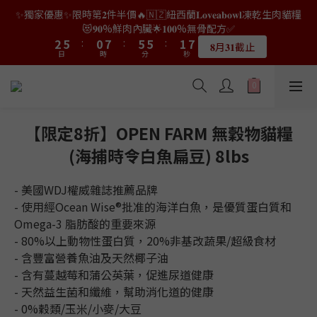
6
9
4
9
9
5
𝟖月𝟑𝟏截止
日
0
時
2
0
分
0
秒
1
4
7
2
9
7
7
3
8
1
4
6
4
4
0
5
👑店長生日限量喵喵劵🎂買滿$𝟑𝟔𝟖即減$𝟐𝟖🥳結帳時輸入優惠碼
5
8
3
8
8
4
9
1
0
3
6
1
8
6
6
2
7
【𝐇𝐀𝐏𝐏𝐘𝐁𝐈𝐑𝐓𝐇𝐃𝐀𝐘】即可！部分產品不適用
0
3
5
3
3
4
4
7
2
9
7
7
3
8
👑店長生日限量喵喵劵🎂買滿$𝟑𝟔𝟖即減$𝟐𝟖🥳結帳時輸入優惠碼
0
2
5
:
0
7
:
5
5
:
1
6
2
4
2
2
3
限量20個
3
6
1
8
6
6
2
7
【𝐇𝐀𝐏𝐏𝐘𝐁𝐈𝐑𝐓𝐇𝐃𝐀𝐘】即可！部分產品不適用
日
時
分
秒
1
4
6
4
4
0
5
1
3
1
1
2
2
5
:
0
7
:
5
5
:
1
6
限量20個
0
3
5
3
3
4
日
0
時
2
0
分
0
秒
1
1
4
6
4
4
0
5
2
4
2
2
3
1
0
0
3
5
3
3
4
1
3
1
1
2
0
2
4
2
2
3
0
2
0
0
1
1
3
1
1
2
【限定8折】OPEN FARM 無穀物貓糧
1
0
0
2
0
0
1
(海捕時令白魚扁豆) 8lbs
0
1
0
0
- 美國WDJ權威雜誌推薦品牌
- 使用經Ocean Wise®批准的海洋白魚，是優質蛋白質和 
Omega-3 脂肪酸的重要來源
- 80%以上動物性蛋白質，20%非基改蔬果/超級食材
- 含豐富營養魚油及天然椰子油
- 含有蔓越莓和蒲公英葉，促進尿道健康
- 天然益生菌和纖維，幫助消化道的健康
- 0%穀類/玉米/小麥/大豆