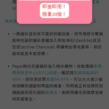
用家使用測試中，
24小時
不清貓砂盤，回家
零臭
味
！
真抗菌 – 香港標準檢定中心認證，長效預防尿道炎
一般貓砂並玖有可靠的抑菌效能，而市場部分聲稱
能夠抗菌的貓砂普遍加入例如沸石(Zeolite)或活
性炭(active Charcoal) 等礦物去吸收異味，其抗
菌效能並未能證實。
Papai納米抗菌貓砂加入納米礦物，效能通過
香港
標準檢定中心(STC)認證
，確認其
抑菌效能高於
90%
，部份測試更
高達99.97%
，可以大大減少貓
咪接觸到細菌和帶菌的機會，同時真正有效預防因
細菌感染而引起的
尿道炎
，能夠保護毛孩健康並維
持家居衛生。