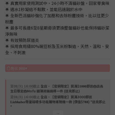
3
4
🌟 真實用家使用測試中，24小時不清貓砂盤，回家零臭味
2
3
🌟 遇水1秒凝結不鬆散，並能迅速融於水中
1
2
🌟 全新巴派貓砂強化了加壓和去除粉塵技術，比以往更少
0
1
粉塵
0
🌟 最多可長達6至8星期毋須更換整盤貓砂也能保持貓砂潔
淨無味
🌟 有效預防尿道炎
🌟 採用食用級80%豌豆粉及玉米粉製造，天然、溫和、安
全、不刺激
售出
300+
至
08/31 16:00
截止
全店，【官網限定】買滿$𝟏𝟎𝟎𝟎即送🎂店長
生日限定🎂Mofu 貓薄荷踢踢棒一件 (送完即止)
至
08/31 16:00
截止
全店，【官網限定】買滿3000即送
𝐋𝐢𝐞𝐛𝐡𝐚𝐛𝐞𝐫限量磁吸多功能購物車隨機一款 (價值$𝟕𝟖𝟖) *送完即止
*