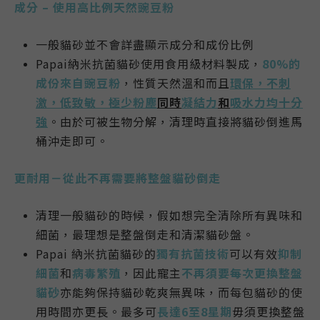
成分 – 使用高比例天然豌豆粉
一般貓砂並不會詳盡顯示成分和成份比例
Papai納米抗菌貓砂使用食用級材料製成，
80%的
成份來自豌豆粉
，性質天然溫和而且
環保，不刺
激，低致敏，極少粉塵
同時
凝結力
和
吸水力均十分
強
。由於可被生物分解，清理時直接將貓砂倒進馬
桶沖走即可。
更耐用－從此不再需要將整盤貓砂倒走
清理一般貓砂的時候，假如想完全清除所有異味和
細菌，最理想是整盤倒走和清潔貓砂盤。
Papai 納米抗菌貓砂的
獨有抗菌技術
可以有效
抑制
細菌
和
病毒繁殖
，因此寵主
不再須要每次更換整盤
貓砂
亦能夠保持貓砂乾爽無異味，而每包貓砂的使
用時間亦更長。最多可
長達6至8星期
毋須更換整盤