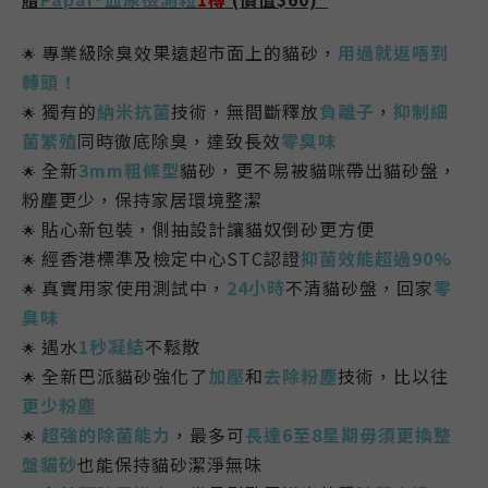
專業級除臭效果遠超市面上的貓砂，
用過就返唔到
🌟
轉頭！
獨有的
納米抗菌
技術，無間斷釋放
負離子
，
抑制細
🌟
菌繁殖
同時徹底除臭
，達致長效
零
臭味
全新
3mm粗條型
貓砂，更不易被貓咪帶出貓砂盤，
🌟
粉麈更少，保持家居環境整潔
貼心新包裝，
側抽設計讓貓奴倒砂更方便
🌟
經香港標準及檢定中心STC認證
抑菌效能超過90%
🌟
真實用家使用測試中，
24小時
不清貓砂盤，回家
零
🌟
臭味
遇水
1秒凝結
不鬆散
🌟
全新巴派貓砂強化了
加壓
和
去除粉塵
技術，比以往
🌟
更少粉塵
超強的除菌能力
，最多可
長達6至8星期毋須更換整
🌟
盤貓砂
也能保持貓砂潔淨無味