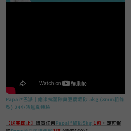
Papai
®
巴派｜納米抗菌除臭豆腐貓砂 5kg (3mm粗條
型) 24小時無臭體驗
【
送完即止
】
購買任何
Papai®貓砂5kg
1包
，即可獲
贈
Papai®血尿檢測粒
1樽
(價值$60)*