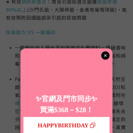
有效
預防尿道炎
：常見引致尿道炎菌種
除菌率達
🌟
90%以上
(沙門氏菌、大腸桿菌、金黃色葡萄球菌)，能
有效預防因細菌感染引起的尿道問題
除臭能力 VS 一般貓砂
一般貓砂加入額外添加味道或化學物料，透過香味
和增加吸附力去遮蓋大小二便的味道，但細菌和病
毒會隨著時間不斷增生，導致臭味不斷增加。
Papai 納米抗菌貓砂加納米礦物加入高品質天然豆
腐砂，納米礦物能透過結合空氣中的水份(H2O)和
氧氣(02)而產生出
正負離子
，而正負離子會吸附在
細菌和病毒
表面，抽出其氫(H)，繼而分解並破壞
它們的細胞膜，最終令引起臭味的細菌和病毒失去
分裂和繁殖能力而死亡，而臭味亦不再會是寵主的
困擾，貓砂能長期保持乾爽，時刻充滿豆香。真實