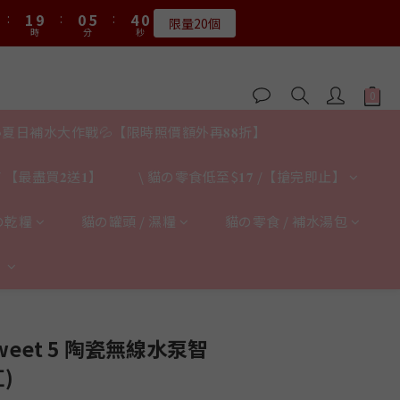
2
2
1
1
6
6
4
4
9
8
4
3
8
6
9
9
6
5
8
:
:
1
1
9
9
:
:
0
0
5
5
:
:
3
3
8
7
限量20個
限量20個
3
2
7
5
8
8
5
4
9
7
時
時
分
分
秒
秒
0
0
8
8
4
4
2
2
7
6
9
2
1
6
4
7
7
4
3
8
6
9
7
7
3
3
1
1
6
5
8
1
9
:
0
5
:
3
6
6
送完即止
3
2
7
5
8
6
6
2
2
0
0
5
4
9
7
時
分
秒
0
8
4
2
5
5
2
1
6
4
7
5
5
1
1
4
3
8
6
9
7
3
1
4
4
1
9
:
0
5
:
3
6
4
4
0
0
𝟖月𝟑𝟏截止
3
2
7
5
8
6
2
0
3
3
時
分
秒
0
8
4
夏日補水大作戰💦【限時照價額外再𝟖𝟖折】
2
5
3
3
2
1
6
4
7
5
1
2
2
9
7
3
1
4
2
2
:
1
9
:
0
5
:
3
6
4
0
限量20個
1
1
8
6
2
0
3
時
分
秒
1
1
 【最盡買𝟐送𝟏】
\ 貓の零食低至$𝟏𝟕 /【搶完即止】
0
8
4
2
5
3
0
0
7
5
1
2
0
0
7
3
1
4
2
6
4
0
1
6
2
0
3
の乾糧
貓の罐頭 / 濕糧
貓の零食 / 補水湯包
1
5
3
0
5
1
2
0
4
2
4
0
1
3
】
1
3
0
2
0
2
1
1
立即購買
0
0
rsweet 5 陶瓷無線水泵智
)