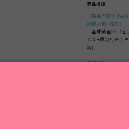
商品描述
【新品75
折】
Pet
能飲水機 (橙紅)
全球銷量No.1
💯
貨 | 
100%香港行
壞)
產品特點
全陶瓷機身，
易清洗
陶瓷不易滋生
下巴的
黑頭粉
無線水泵！無
全新
無線數控水
術
相比起傳統水