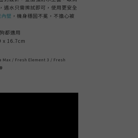
，遇水只需擦拭即可，使用更安全
瓷內壁
，機身穩固不冕，不擔心被
貓狗都適用
 x 16.7cm
Max / Fresh Element 3 / Fresh
聯