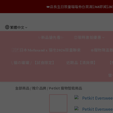
👑店長生日限量喵喵劵🎂買滿$𝟑𝟔𝟖即減$𝟐𝟖
👑店長生日限量喵喵劵🎂買滿$𝟑𝟔𝟖即減$𝟐𝟖
👑店長生日限定🎂官網滿$𝟔𝟎𝟎｜$𝟏𝟎𝟎
繁體中文
✨獨家優惠✨限時第𝟐件半價🔥🇳🇿紐西蘭𝐋𝐨
✨新品搶先看✨
⏰限時激抵優惠
👑店長生日限量喵喵劵🎂買滿$𝟑𝟔𝟖即減$𝟐𝟖
🇯🇵日本𝐌𝐨𝐟𝐮𝐬𝐚𝐧𝐝 𝐱 猫壱𝟐𝟎𝟐𝟔限量聯乘
❄️寵物降溫散
\ 貓の罐罐 / 【試食限定】
近期品【清貨價】
【
營
全部商品
/
推介品牌
/
Petkit 寵物智能用品