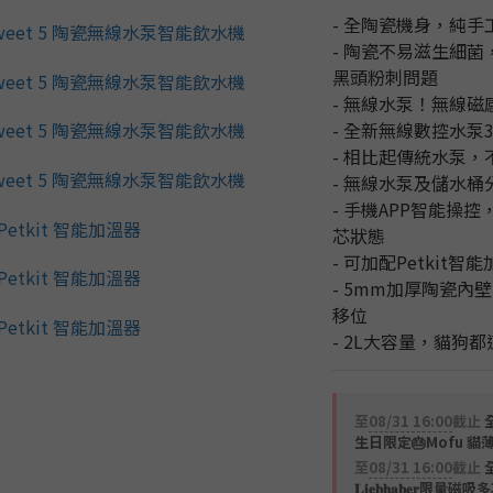
- 全陶瓷機身，純
- 陶瓷不易滋生細
黑頭粉刺問題
- 無線水泵！無線
- 全新無線數控水泵
- 相比起傳統水泵
- 無線水泵及儲水
- 手機APP智能操
芯狀態
- 可加配Petkit
- 5mm加厚陶瓷
移位
- 2L大容量，貓狗都
至
08/31 16:00
截止
全
生日限定🎂Mofu 貓
至
08/31 16:00
截止
𝐋𝐢𝐞𝐛𝐡𝐚𝐛𝐞