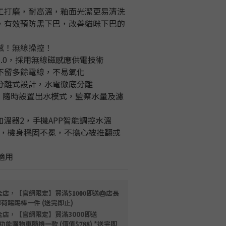
手工打磨，耐高溫，釉面光潔更易清洗
菌，有效預防黑下巴，改善貓咪下巴的
磁感！無線操控！
3.0，採用無線磁感應供電技術
，不留多餘電線，不易氧化
桶分離式設計，水電徹底分離
控，隨時設置出水模式，監察水量及濾
智能加溫器2，手機APP智能調控水溫
內壁，機身穩固不冕，不擔心被推翻或
適用
店，【官網限定】買滿$𝟏𝟎𝟎𝟎即送🎂店長
薄荷踢踢棒一件 (送完即止)
全店，【官網限定】買滿3000即送
限量磁吸多功能購物車隨機一款 (價值$𝟕𝟖𝟖) *送完即