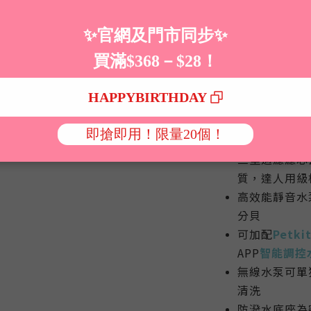
三層物理隔離
安防系統
無線水泵及儲
更安全、更方
手機APP智能
量
及濾芯狀態
三種工作模式：
缺水時自動開
三重過濾濾芯
質，達人用級
高效能靜音水
分貝
可加配
Petk
APP
智能調控
無線水泵可單
清洗
防潑水底座為