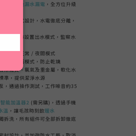
，有效
避免漏水漏電
，全方位升級
水桶分離式設計，水電徹底分離，
便清洗
操控
，隨時設置出水模式，
監察
水
智能 / 正常 / 夜間模式
啟斷電保護模式，防止乾燒
去除雜質、氯氣及重金屬，軟化水
標準，提供潔淨水源
泵，通過操作測試，工作噪音約35
it智能加溫器2
(需另購)，透過手機
水溫
，讓毛孩時刻飲
暖水
獨拆洗，所有組件可全部拆卸徹底
密封設計，並加強防水工藝，取消