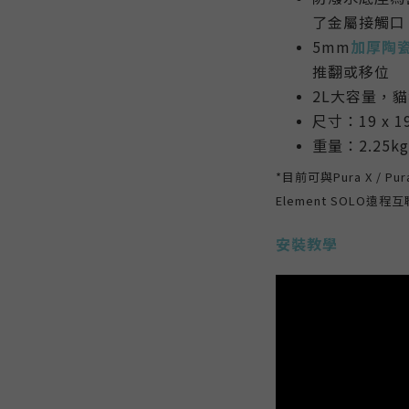
了金屬接觸口
5mm
加厚陶
推翻或移位
2L大容量，
尺寸：19 x 19
重量：2.25kg
*目前可與Pura X / Pura 
Element SOLO遠程互
安裝教學