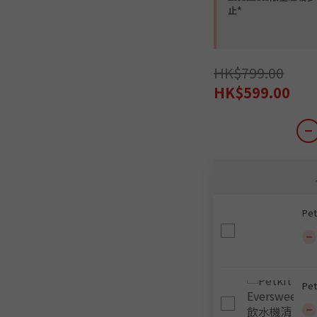
止*
HK$799.00
HK$599.00
Pe
Pe