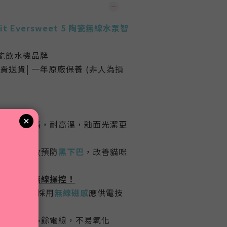
kit Eversweet 5 陶瓷無線水泵智
智能飲水機品牌
|
免費送貨
一年原廠保養 (非人為損
純手工打磨，耐高溫，釉面光潔更
細菌，有效預防
黑下巴
，改善貓咪
刺
問題
線磁感！無線操控！
泵3.0
，採用
無線磁感
應供電技
泵，不留多餘電線，不易氧化