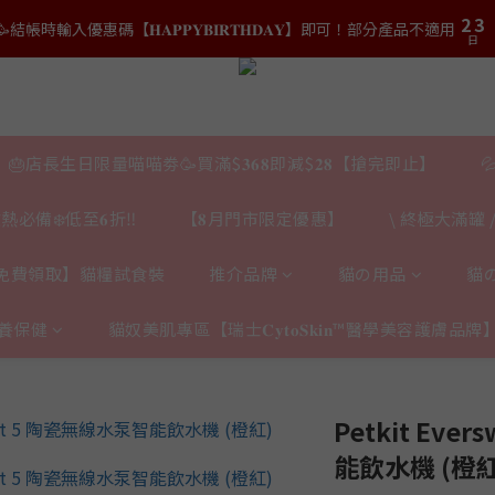
3
3
4
4
5
6
7
8
2
2
3
3
9
結帳時輸入優惠碼【𝐇𝐀𝐏𝐏𝐘𝐁𝐈𝐑𝐓𝐇𝐃𝐀𝐘】即可！部分產品不適用
結帳時輸入優惠碼【𝐇𝐀𝐏𝐏𝐘𝐁𝐈𝐑𝐓𝐇𝐃𝐀𝐘】即可！部分產品不適用
4
5
6
7
日
日
1
1
2
2
8
9
3
4
5
6
0
0
1
1
7
8
2
3
:
𝟎｜$𝟏𝟓𝟎𝟎✨即送罐罐/凍乾/玩具😻貓咪最愛✨𝐌𝐎𝐅𝐔貓薄荷踢踢棒🎀
4
5
0
0
6
7
日
1
2
3
4
5
6
0
1
2
3
:
𝐯𝐞𝐚𝐛𝐨𝐰𝐥凍乾生肉貓糧😻𝟗𝟎%鮮肉內臟🌟𝟏𝟎𝟎%無骨配方✅
4
5
0
日
1
2
🎂店長生日限量喵喵劵🥳買滿$𝟑𝟔𝟖即減$𝟐𝟖【搶完即止】

3
4
0
1
2
3
結帳時輸入優惠碼【𝐇𝐀𝐏𝐏𝐘𝐁𝐈𝐑𝐓𝐇𝐃𝐀𝐘】即可！部分產品不適用
0
日
熱必備❄️低至𝟔折‼️
【𝟖月門市限定優惠】
\ 終極大滿罐 /
1
2
0
1
0
免費領取】貓糧試食裝
推介品牌
貓の用品
貓
養保健
貓奴美肌專區【瑞士𝐂𝐲𝐭𝐨𝐒𝐤𝐢𝐧™醫學美容護膚品牌
Petkit Eve
能飲水機 (橙紅