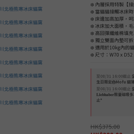
❄️ 內層採用特製
❄️ 當貓貓接觸冰床
❄️ 床邊加高加厚
❄️ 冰床加大面積，
❄️ 高回彈纖維棉填
❄️ 獨立雙面內墊可
❄️ 適用於10kg內
❄️ 尺寸：W70 x D52 
至
08/31 16:00
截止
全
生日限定🎂Mofu 貓
至
08/31 16:00
截止
𝐋𝐢𝐞𝐛𝐡𝐚𝐛𝐞
止*
HK$375.00