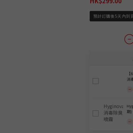
HK$299.00
預計訂購後5天內到
【6
消毒
Hy
期)