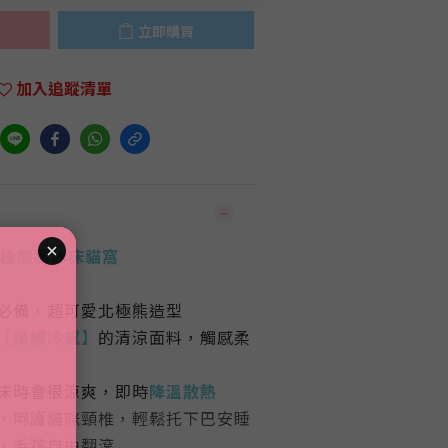
立即購買
加入追蹤清單
北極熊寒冰床貓窩
必備，超可愛北極熊造型
【
接觸冷感】
的清涼面料，觸感柔
床時會很涼爽，即時
降溫散熱
，呵護貓咪頸椎，輕鬆托下巴安睡
，毛孩自由翻滾