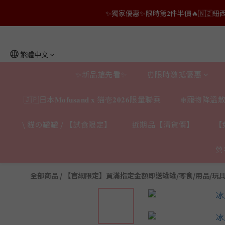
✨獨家優惠✨限時第𝟐件半價🔥🇳🇿紐西蘭𝐋𝐨
👑店長生日限量喵喵劵🎂買滿$𝟑𝟔𝟖即減$𝟐𝟖
👑店長生日限量喵喵劵🎂買滿$𝟑𝟔𝟖即減$𝟐𝟖
繁體中文
✨新品搶先看✨
⏰限時激抵優惠
🇯🇵日本𝐌𝐨𝐟𝐮𝐬𝐚𝐧𝐝 𝐱 猫壱𝟐𝟎𝟐𝟔限量聯乘
❄️寵物降溫散
\ 貓の罐罐 / 【試食限定】
近期品【清貨價】
【
營
全部商品
/
【官網限定】買滿指定金額即送罐罐/零食/用品/玩