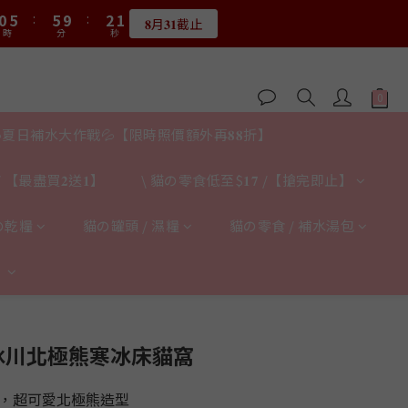
1
6
6
3
1
0
5
:
5
9
:
2
0
0
0
4
𝟖月𝟑𝟏截止
2
7
7
4
2
2
2
6
:
0
5
:
5
9
:
2
0
時
分
秒
4
4
8
1
限量20個
3
1
6
6
3
1
時
分
秒
1
1
5
4
4
8
1
3
3
7
0
2
:
0
5
:
5
9
:
2
0
0
0
4
限量20個
3
3
7
0
2
2
6
時
分
秒
1
4
4
8
1
3
2
2
6
1
1
5
0
3
3
7
0
2
1
1
5
0
0
4
2
2
6
1
0
0
4
3
1
1
5
夏日補水大作戰💦【限時照價額外再𝟖𝟖折】
0
3
2
0
0
4
2
1
3
1
 【最盡買𝟐送𝟏】
\ 貓の零食低至$𝟏𝟕 /【搶完即止】
0
2
0
1
の乾糧
貓の罐頭 / 濕糧
貓の零食 / 補水湯包
0
】
立即購買
冰川北極熊寒冰床貓窩
備，超可愛北極熊造型