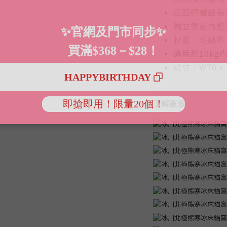
高回彈纖維棉
獨立雙面內墊
材質：毛絨布
適用於10k
尺寸：W70 x D
了解更多