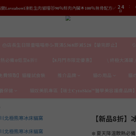
3
5
2
4
:
𝐯𝐞𝐚𝐛𝐨𝐰𝐥凍乾生肉貓糧😻𝟗𝟎%鮮肉內臟🌟𝟏𝟎𝟎%無骨配方✅
4
6
1
2
4
日
1
3
結帳時輸入優惠碼【𝐇𝐀𝐏𝐏𝐘𝐁𝐈𝐑𝐓𝐇𝐃𝐀𝐘】即可！部分產品不適用
3
5
日
0
1
3
0
2
2
4
結帳時輸入優惠碼【𝐇𝐀𝐏𝐏𝐘𝐁𝐈𝐑𝐓𝐇𝐃𝐀𝐘】即可！部分產品不適用
0
2
1
日
1
3
1
0
0
2
0
1
0
🎂店長生日限量喵喵劵🥳買滿$𝟑𝟔𝟖即減$𝟐𝟖【搶完即止】

熱必備❄️低至𝟔折‼️
【𝟖月門市限定優惠】
\ 終極大滿罐 /
免費領取】貓糧試食裝
推介品牌
貓の用品
貓
養保健
貓奴美肌專區【瑞士𝐂𝐲𝐭𝐨𝐒𝐤𝐢𝐧™醫學美容護膚品牌
具
【新品8折】
❄️ 夏天降溫散熱必