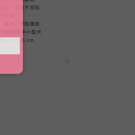
填充，蓬鬆不塌陷
可拆洗
、織布
、聚酯纖維
g內的貓貓及中小型犬
52 x H26 cm