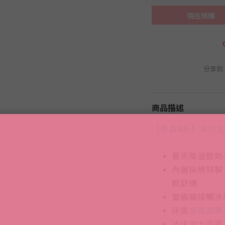
現在預購
分享到
商品描述
【新品8折】冰川
夏天降溫散熱
內層採用特製
軟舒適
當貓貓接觸冰
床邊
加高加厚
冰床加大面積