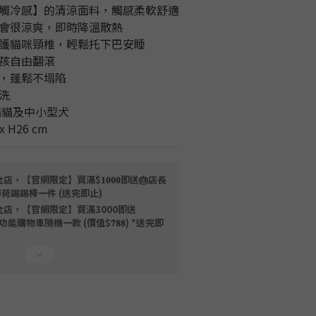
【接觸冷感】的清涼面料，觸感柔軟舒適
時會很涼爽，即時降溫散熱
，呵護貓咪頸椎，輕鬆托下巴安睡
毛孩自由翻滾
充，蓬鬆不塌陷
拆洗
的貓貓及中小型犬
x H26 cm
店，【官網限定】買滿$𝟏𝟎𝟎𝟎即送🎂店長
薄荷踢踢棒一件 (送完即止)
全店，【官網限定】買滿3000即送
限量磁吸多功能購物車隨機一款 (價值$𝟕𝟖𝟖) *送完即