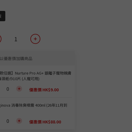
貨
以優惠價加購商品
款任選】Nurture Pro AG+ 銀離子寵物親膚
濕紙巾10片 (人寵可用)
優惠價 HK$9.00
ginova 消毒除臭噴霧 400ml (26年11月到
優惠價 HK$88.00