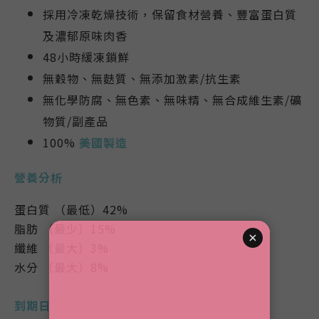
採用冷凍乾燥技術，保留食材營養、豐富蛋白質
及濃郁原味肉香
48小時緩凍鎖鮮
無穀物、無麩質、無添加激素/抗生素
無化學防腐、無色素、無味精、無合成維生素/礦
物質/副產品
100%
美國製造
營養分析
蛋白質 （最低）42%
脂肪 （最少）15%
纖維 （最大）3%
水分 （最大）8%
到期日