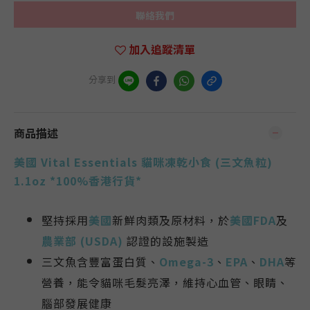
聯絡我們
加入追蹤清單
分享到
商品描述
美國 Vital Essentials 貓咪凍乾小食 (三文魚粒)
1.1oz *100%香港行貨*
堅持採用
美國
新鮮肉類及原材料，於
美國FDA
及
農業部 (USDA)
認證的設施製造
三文魚
含豐富蛋白質、
Omega-3
、
EPA
、
DHA
等
營養，能
令貓咪毛髮亮澤，維持
心血管、眼睛、
腦部發展健康