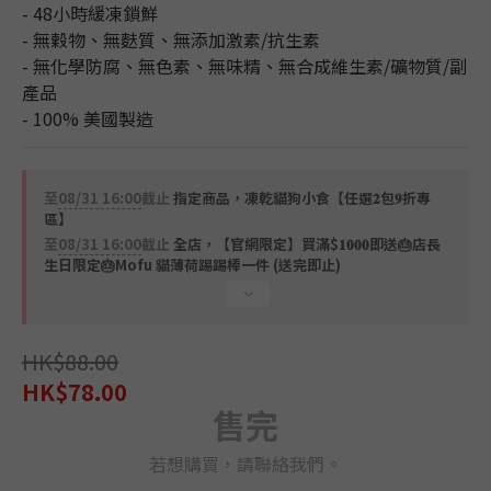
- 48小時緩凍鎖鮮
- 無穀物、無麩質、無添加激素/抗生素
- 無化學防腐、無色素、無味精、無合成維生素/礦物質/副
產品
- 100% 美國製造
至
08/31 16:00
截止
指定商品，凍乾貓狗小食【任選𝟐包𝟗折專
區】
至
08/31 16:00
截止
全店，【官網限定】買滿$𝟏𝟎𝟎𝟎即送🎂店長
生日限定🎂Mofu 貓薄荷踢踢棒一件 (送完即止)
HK$88.00
HK$78.00
售完
若想購買，請聯絡我們。