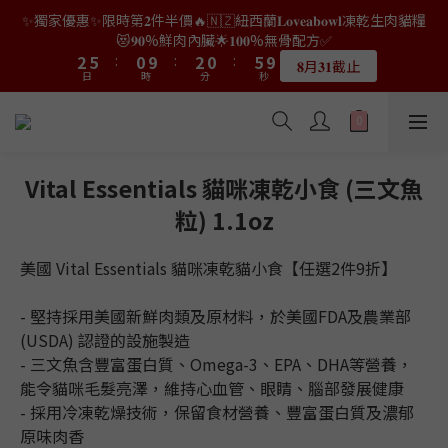
9
7
9
7
3
3
0
3
7
0
3
7
4
4
7
7
2
2
4
4
2
2
7
7
✨獨家優惠✨限時第𝟐件半價🔥🇳🇿紐西蘭𝐋𝐨𝐯𝐞𝐚𝐛𝐨𝐰𝐥凍乾生肉貓糧
👑店長生日限量喵喵劵🎂買滿$𝟑𝟔𝟖即減$𝟐𝟖🥳結帳時輸入優惠碼
8
6
8
6
2
2
2
6
2
6
3
3
6
6
1
1
3
3
1
1
6
6
【𝐇𝐀𝐏𝐏𝐘𝐁𝐈𝐑𝐓𝐇𝐃𝐀𝐘】即可！部分產品不適用
😻𝟗𝟎%鮮肉內臟🌟𝟏𝟎𝟎%無骨配方✅
7
5
7
5
1
1
1
5
1
5
2
2
5
5
:
:
0
0
9
9
:
:
2
2
0
0
:
:
5
5
9
9
6
9
4
6
4
9
𝟖月𝟑𝟏截止
限量20個
0
0
日
日
0
時
時
4
分
分
0
秒
秒
4
1
1
4
4
8
8
1
1
4
4
8
8
5
8
3
5
3
8
3
3
0
0
3
3
7
7
0
0
3
3
7
7
4
7
2
4
2
7
👑店長生日限量喵喵劵🎂買滿$𝟑𝟔𝟖即減$𝟐𝟖🥳結帳時輸入優惠碼
2
2
2
2
6
6
2
2
6
6
3
6
1
3
1
6
【𝐇𝐀𝐏𝐏𝐘𝐁𝐈𝐑𝐓𝐇𝐃𝐀𝐘】即可！部分產品不適用
1
1
1
1
5
5
1
1
5
5
2
5
:
0
9
:
2
0
:
5
9
限量20個
0
0
日
0
0
時
4
4
分
0
0
秒
4
4
1
4
8
1
4
8
Vital Essentials 貓咪凍乾小食 (三文魚
3
3
3
3
0
3
7
0
3
7
粒) 1.1oz
2
2
2
2
2
6
2
6
1
1
1
1
1
5
1
5
0
0
0
0
0
4
0
4
美國 Vital Essentials 貓咪凍乾貓小食【任選2件9折】
3
3
2
2
- 堅持採用美國新鮮肉類及原材料，於美國FDA及農業部 
1
1
(USDA) 認證的設施製造
0
0
- 三文魚含豐富蛋白質、Omega-3、EPA、DHA等營養，
能令貓咪毛髮亮澤，維持心血管、眼睛、腦部發展健康
- 採用冷凍乾燥技術，保留食材營養、豐富蛋白質及濃郁
原味肉香