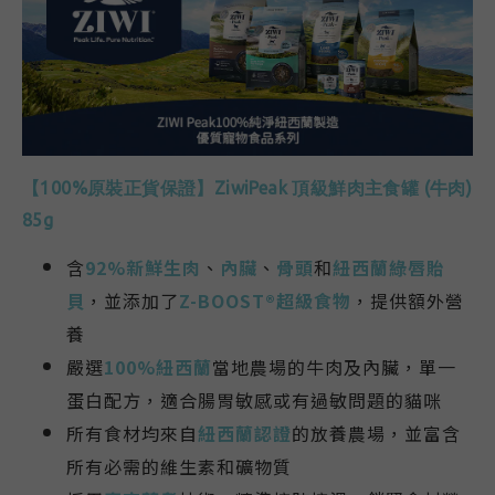
【
100%原裝正貨保證
】
ZiwiPeak 頂級鮮肉主食罐 (牛肉)
85g
含
92%
新鮮生肉
、
內臟
、
骨頭
和
紐西蘭綠唇貽
貝
，並添加了
Z-BOOST®超級食物
，提供額外營
養
嚴選
100%紐西蘭
當地農場的牛肉及內臟，單一
蛋白配方，適合腸胃敏感或有過敏問題的貓咪
所有食材均來自
紐西蘭認證
的放養農場，並富含
所有必需的維生素和礦物質