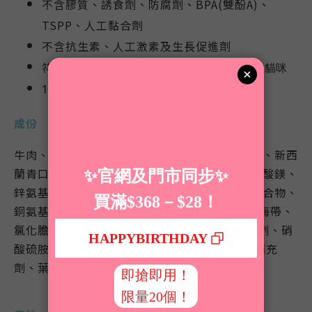
不含膠質、誘食劑、防腐劑、BPA(雙酚A)、
TSPP、人工黏合劑
不含抗生素、人工激素及生長促進劑
美國AAFCO
符合
營養標準，適合所有年齡的貓咪
紐西蘭製造
100%
Made in New Zealand
成份
牛肉、水、牛肺、牛腎、牛草胃、牛肝、鷹嘴豆、新西
蘭青口貝、牛骨、牛軟骨、礦物質（氯化鉀、硫酸鎂、
鋅氨基酸複合物、鐵氨基酸複合物、錳氨基酸複合物、
銅氨基酸複合物、亞硒酸鈉）、DL-蛋氨酸、乾海帶、
氯化膽鹼、鹽、牛磺酸、維生素（維生素E補充劑、硝
酸硫胺、菸酸補充劑、鹽酸吡哆醇、維生素D3補充
劑、葉酸）