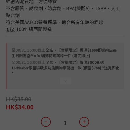
2
1
4
綿密肉泥質地，方便舔食
1
0
3
不含膠質、誘食劑、防腐劑、BPA(雙酚A)、TSPP、人工
0
2
黏合劑
1
符合美國AAFCO營養標準，適合所有年齡的貓咪
0
🇳🇿 100％紐西蘭製造
至
08/31 16:00
截止
全店，【官網限定】買滿$𝟏𝟎𝟎𝟎即送🎂店長
生日限定🎂Mofu 貓薄荷踢踢棒一件 (送完即止)
至
08/31 16:00
截止
全店，【官網限定】買滿3000即送
𝐋𝐢𝐞𝐛𝐡𝐚𝐛𝐞𝐫限量磁吸多功能購物車隨機一款 (價值$𝟕𝟖𝟖) *送完即止
*
HK$38.00
HK$34.00