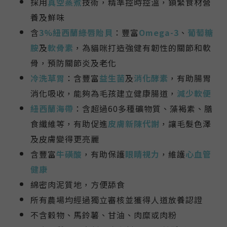
採用
真空蒸煮
技術，精準控時控溫，鎖緊食材營
養及鮮味
含
3%紐西蘭綠唇貽貝
：豐富
Omega-3
、
葡萄糖
胺
及
軟骨素
，為貓咪打造強健有韌性的關節和軟
骨，預防關節炎及老化
冷洗草胃
：含豐富
益生菌
及
消化酵素
，有助腸胃
消化吸收，能夠為毛孩建立健康腸道，
減少軟便
紐西蘭海帶
：含超過60多種礦物質、藻褐素、膳
食纖維等，有助促進
皮膚新陳代謝
，讓毛髮色澤
及皮膚變得更亮麗
含豐富
牛磺酸
，有助
保護
眼睛視力
，維護
心血管
健康
綿密肉泥質地，方便舔食
所有農場均經過獨立審核並獲得人道放養認證
不含穀物、馬鈴薯、甘油、肉糜或肉粉