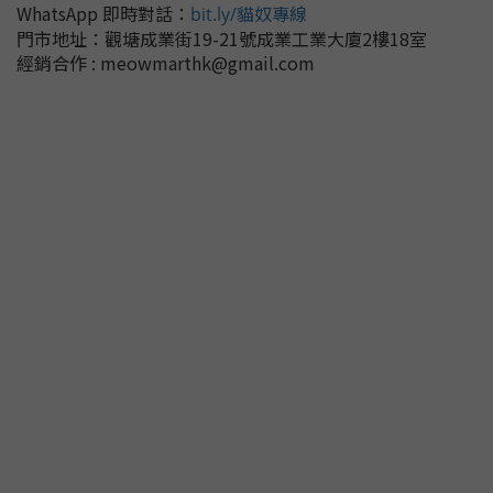
WhatsApp 即時對話
：
bit.ly/貓奴專線
門市地址：
觀塘成業街19-21號成業工業大廈2樓18室
經銷合作 : meowmarthk@gmail.com