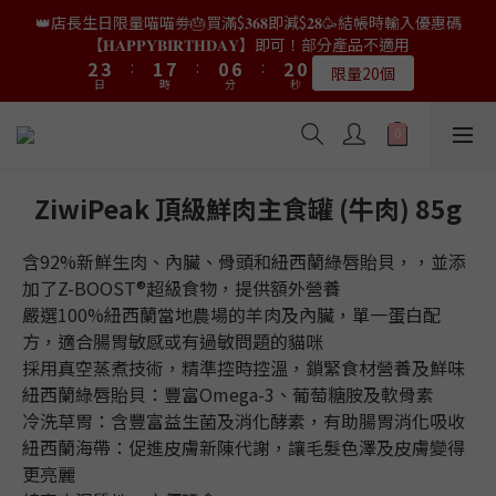
9
8
7
8
4
4
5
5
3
3
9
9
2
2
8
8
3
3
👑店長生日限量喵喵劵🎂買滿$𝟑𝟔𝟖即減$𝟐𝟖🥳結帳時輸入優惠碼
👑店長生日限量喵喵劵🎂買滿$𝟑𝟔𝟖即減$𝟐𝟖🥳結帳時輸入優惠碼
8
9
7
6
7
3
3
4
4
2
2
8
8
1
1
7
7
2
2
【𝐇𝐀𝐏𝐏𝐘𝐁𝐈𝐑𝐓𝐇𝐃𝐀𝐘】即可！部分產品不適用
【𝐇𝐀𝐏𝐏𝐘𝐁𝐈𝐑𝐓𝐇𝐃𝐀𝐘】即可！部分產品不適用
7
8
6
5
6
9
2
2
3
3
:
:
1
1
7
7
:
:
0
0
6
6
:
:
1
1
9
9
6
7
5
4
5
限量20個
限量20個
9
8
9
日
日
時
時
分
分
秒
秒
1
1
2
2
0
0
6
6
5
5
0
0
8
8
5
6
4
3
9
4
9
8
7
8
0
0
1
1
5
5
4
4
7
7
4
5
3
9
2
8
3
👑店長生日限定🎂官網滿$𝟔𝟎𝟎｜$𝟏𝟎𝟎𝟎｜$𝟏𝟓𝟎𝟎✨即送罐罐/凍乾/玩
8
9
7
6
7
0
0
4
4
3
3
6
6
3
4
2
8
1
7
2
具😻貓咪最愛✨𝐌𝐎𝐅𝐔貓薄荷踢踢棒🎀
7
8
6
5
6
9
3
3
2
2
5
5
2
3
:
1
7
:
0
6
:
1
9
6
7
5
4
5
送完即止
9
8
9
日
時
2
2
分
1
1
秒
4
4
1
2
0
6
5
0
8
5
6
4
3
9
4
ZiwiPeak 頂級鮮肉主食罐 (牛肉) 85g
9
8
7
8
1
1
0
0
3
3
0
1
5
4
7
4
5
3
9
2
8
3
✨獨家優惠✨限時第𝟐件半價🔥🇳🇿紐西蘭𝐋𝐨𝐯𝐞𝐚𝐛𝐨𝐰𝐥凍乾生肉貓糧
8
9
7
6
7
0
0
2
2
0
4
3
6
3
4
2
8
1
7
2
😻𝟗𝟎%鮮肉內臟🌟𝟏𝟎𝟎%無骨配方✅
7
8
6
5
6
含92%新鮮生肉、內臟、骨頭和紐西蘭綠唇貽貝，，並添
1
1
3
2
5
2
3
:
1
7
:
0
6
:
1
9
6
7
5
4
5
𝟖月𝟑𝟏截止
加了Z-BOOST®超級食物，提供額外營養
0
0
日
時
2
分
1
秒
4
1
2
0
6
5
0
8
5
6
4
3
9
4
嚴選100%紐西蘭當地農場的羊肉及內臟，單一蛋白配
1
0
3
0
1
5
4
7
4
5
3
9
2
8
3
👑店長生日限量喵喵劵🎂買滿$𝟑𝟔𝟖即減$𝟐𝟖🥳結帳時輸入優惠碼
方，適合腸胃敏感或有過敏問題的貓咪
0
2
0
4
3
6
3
4
2
8
1
7
2
【𝐇𝐀𝐏𝐏𝐘𝐁𝐈𝐑𝐓𝐇𝐃𝐀𝐘】即可！部分產品不適用
1
採用真空蒸煮技術，精準控時控溫，鎖緊食材營養及鮮味
3
2
5
2
3
:
1
7
:
0
6
:
1
9
限量20個
0
紐西蘭綠唇貽貝：豐富Omega-3、葡萄糖胺及軟骨素
日
時
2
分
1
秒
4
1
2
0
6
5
0
8
1
0
3
冷洗草胃：含豐富益生菌及消化酵素，有助腸胃消化吸收
0
1
5
4
7
0
2
紐西蘭海帶：促進皮膚新陳代謝，讓毛髮色澤及皮膚變得
0
4
3
6
1
3
2
5
更亮麗
0