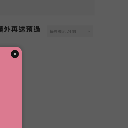
 額外再送預過
每頁顯示 24 個