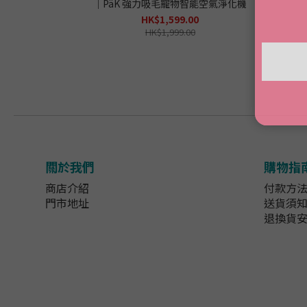
｜PäK 強力吸毛寵物智能空氣淨化機
HK$1,599.00
HK$1,999.00
關於我們
購物指
商店介紹
付款方
門市地址
送貨須
退換貨