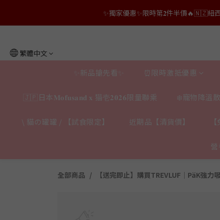
👑店長生日限量喵喵劵🎂買滿$𝟑𝟔𝟖即減$𝟐𝟖
✨獨家優惠✨限時第𝟐件半價🔥🇳🇿紐西蘭𝐋𝐨
👑店長生日限量喵喵劵🎂買滿$𝟑𝟔𝟖即減$𝟐𝟖
繁體中文
✨新品搶先看✨
⏰限時激抵優惠
🇯🇵日本𝐌𝐨𝐟𝐮𝐬𝐚𝐧𝐝 𝐱 猫壱𝟐𝟎𝟐𝟔限量聯乘
❄️寵物降溫散
\ 貓の罐罐 / 【試食限定】
近期品【清貨價】
【
營
全部商品
【送完即止】購買TREVLUF｜PäK強力吸