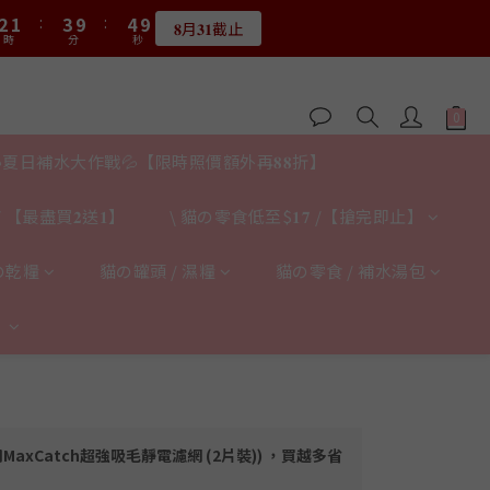
3
2
3
2
4
4
5
5
9
9
5
0
5
4
6
7
4
0
1
7
2
6
2
:
1
2
:
1
3
:
9
3
:
9
4
:
4
8
8
4
𝟖月𝟑𝟏截止
限量20個
4
3
5
6
3
0
6
1
時
時
分
分
秒
秒
5
1
0
1
0
2
8
2
8
3
3
7
7
3
3
2
4
5
2
9
5
0
4
0
0
1
7
1
7
2
2
6
6
2
:
2
1
:
3
9
:
4
1
8
4
限量20個
3
0
6
0
6
1
1
時
分
秒
5
5
1
1
0
2
8
3
0
7
3
2
5
5
0
0
4
4
0
0
1
7
2
6
2
1
4
4
3
3
0
6
1
5
1
夏日補水大作戰💦【限時照價額外再𝟖𝟖折】
0
3
3
2
2
5
0
4
0
2
2
1
1
4
3
1
1
 【最盡買𝟐送𝟏】
\ 貓の零食低至$𝟏𝟕 /【搶完即止】
0
0
3
2
0
0
2
1
の乾糧
貓の罐頭 / 濕糧
貓の零食 / 補水湯包
1
0
0
】
專用MaxCatch超強吸毛靜電濾網 (2片裝)) ，買越多省