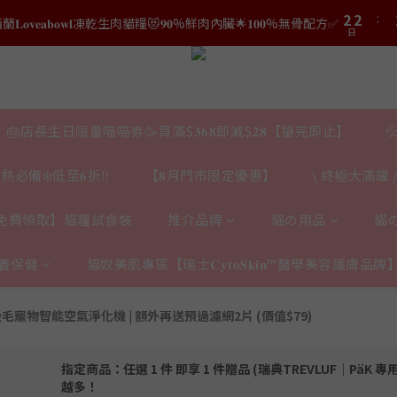
3
3
3
3
5
5
0
0
2
2
2
:
2
結帳時輸入優惠碼【𝐇𝐀𝐏𝐏𝐘𝐁𝐈𝐑𝐓𝐇𝐃𝐀𝐘】即可！部分產品不適用
𝐯𝐞𝐚𝐛𝐨𝐰𝐥凍乾生肉貓糧😻𝟗𝟎%鮮肉內臟🌟𝟏𝟎𝟎%無骨配方✅
4
4
日
日
1
1
1
1
3
3
0
0
0
0
2
2
結帳時輸入優惠碼【𝐇𝐀𝐏𝐏𝐘𝐁𝐈𝐑𝐓𝐇𝐃𝐀𝐘】即可！部分產品不適用
日
1
1
0
0
🎂店長生日限量喵喵劵🥳買滿$𝟑𝟔𝟖即減$𝟐𝟖【搶完即止】

熱必備❄️低至𝟔折‼️
【𝟖月門市限定優惠】
\ 終極大滿罐 /
免費領取】貓糧試食裝
推介品牌
貓の用品
貓
養保健
貓奴美肌專區【瑞士𝐂𝐲𝐭𝐨𝐒𝐤𝐢𝐧™醫學美容護膚品牌
毛寵物智能空氣淨化機 | 額外再送預過濾網2片 (價值$79)
指定商品：任選 1 件 即享 1 件贈品 (瑞典TREVLUF｜PäK 
越多！