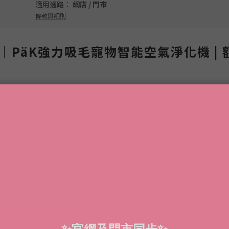
適用通路：
網店
/
門市
條款與細則
F｜PäK強力吸毛寵物智能空氣淨化機 |