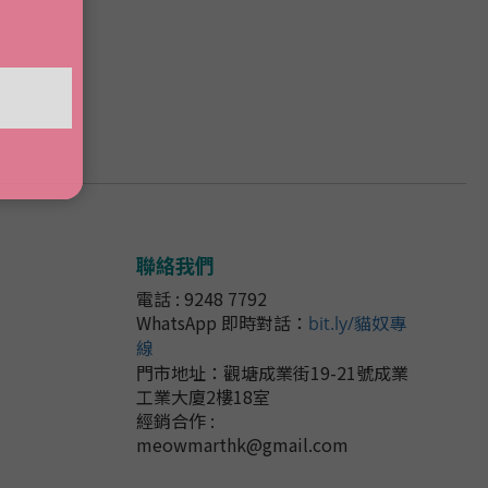
聯絡我們
電話 : 9248 7792
WhatsApp 即時對話
：
bit.ly/貓奴專
線
門市地址：
觀塘成業街19-21號成業
工業大廈2樓18室
經銷合作 :
meowmarthk@gmail.com