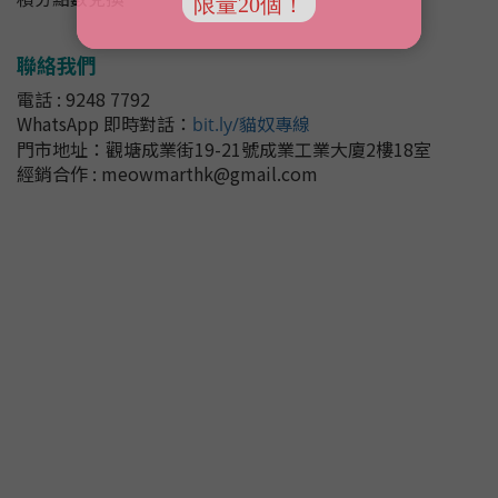
聯絡我們
電話 : 9248 7792
WhatsApp 即時對話
：
bit.ly/貓奴專線
門市地址：
觀塘成業街19-21號成業工業大廈2樓18室
經銷合作 : meowmarthk@gmail.com