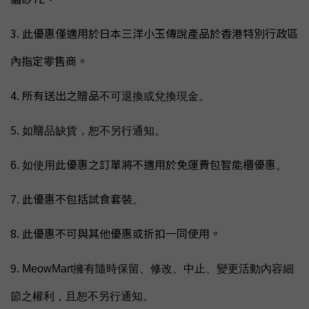
3. 此優惠僅適用於日本三洋小玉傳說產品於香港特別行政區
內指定零售商
。
4. 所有送出之贈品
不可退換或兌換現金。
贈
5. 如
品缺貨，
恕不另行通知。
此優惠之訂單將不適用於免運費包智能櫃優惠
6. 如使用
。
此優惠不包括試食套裝
7.
。
8.
此優惠不可與其他優惠或折扣一同
使用。
9.
MeowMart擁有隨時保留、修改、中止、變更活動內容細
節之權利，且恕不另行通知。