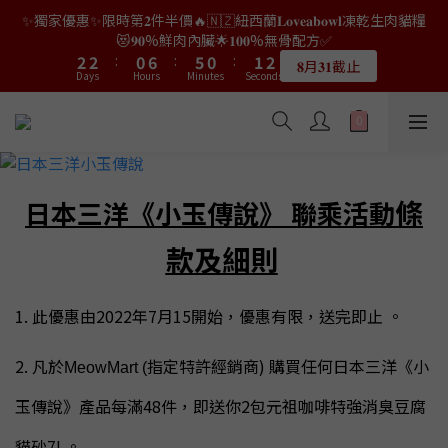
9
9
7
7
8
9
0
0
0
4
3
0
4
4
4
4
2
2
8
8
7
7
2
2
3
3
4
4
✨獨家優惠✨限時第𝟐件半價🔥🇳🇿紐西蘭𝐋𝐨𝐯𝐞𝐚𝐛𝐨𝐰𝐥凍乾生肉貓糧
👑店長生日限量喵喵劵🎂買滿$𝟑𝟔𝟖即減$𝟐𝟖🥳結帳時輸入優惠碼
8
8
6
6
7
8
3
2
3
3
3
3
1
1
7
7
6
6
1
1
2
2
3
3
【𝐇𝐀𝐏𝐏𝐘𝐁𝐈𝐑𝐓𝐇𝐃𝐀𝐘】即可！部分產品不適用
😻𝟗𝟎%鮮肉內臟🌟𝟏𝟎𝟎%無骨配方✅
7
7
5
5
6
7
2
1
2
2
2
2
:
:
0
0
6
6
:
:
5
5
0
0
:
:
1
1
2
2
6
6
4
9
4
5
6
𝟖月𝟑𝟏截止
限量20個
Days
Days
Hours
Hours
1
Minutes
Minutes
0
Seconds
Seconds
1
1
1
1
5
5
4
4
0
0
1
1
5
5
3
9
8
3
4
5
0
0
0
0
0
4
4
3
3
0
0
4
4
2
8
7
2
3
4
👑店長生日限量喵喵劵🎂買滿$𝟑𝟔𝟖即減$𝟐𝟖🥳結帳時輸入優惠碼
3
3
2
2
3
3
1
7
6
1
2
3
【𝐇𝐀𝐏𝐏𝐘𝐁𝐈𝐑𝐓𝐇𝐃𝐀𝐘】即可！部分產品不適用
2
2
1
1
2
2
:
0
6
:
5
0
:
1
2
限量20個
Days
Hours
1
1
Minutes
0
0
Seconds
1
1
5
4
0
1
0
0
0
0
4
3
0
條
日本三洋《小玉傳說》 聯乘活動
3
2
2
1
款及細則
1
0
0
1. 此優惠由2022年7月15開始，優惠有限
，
送完即止 。
2. 凡於
指定特許經銷商) 購買任何日本三洋《小
MeowMart (
玉傳說》產品每滿48件，即送你2包元祖咖啡特強消臭豆腐
貓砂7L。