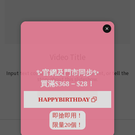
Video Title
Input text contents to promote your event, or tell the
story about this slideshow.
Enter