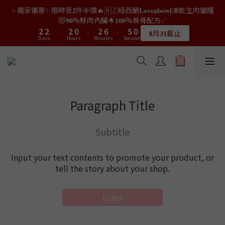
9
9
9
7
9
7
0
0
0
0
0
4
3
4
4
4
4
4
4
2
2
4
4
8
8
7
7
2
2
✨獨家優惠✨限時第𝟐件半價🔥🇳🇿紐西蘭𝐋𝐨𝐯𝐞𝐚𝐛𝐨𝐰𝐥凍乾生肉貓糧
👑店長生日限量喵喵劵🎂買滿$𝟑𝟔𝟖即減$𝟐𝟖🥳結帳時輸入優惠碼
8
8
8
6
8
6
3
2
3
3
3
3
3
3
1
1
3
3
7
7
6
6
1
1
【𝐇𝐀𝐏𝐏𝐘𝐁𝐈𝐑𝐓𝐇𝐃𝐀𝐘】即可！部分產品不適用
😻𝟗𝟎%鮮肉內臟🌟𝟏𝟎𝟎%無骨配方✅
7
7
7
5
7
5
2
1
2
2
2
2
:
:
2
2
0
0
:
:
2
2
6
6
:
:
5
5
0
0
6
6
6
4
6
9
4
𝟖月𝟑𝟏截止
限量20個
Days
Days
Hours
Hours
Minutes
Minutes
1
Seconds
Seconds
0
1
1
1
1
1
1
1
1
5
5
4
4
5
5
5
3
5
9
8
3
0
0
0
0
0
0
0
0
0
4
4
3
3
4
4
4
2
4
8
7
2
👑店長生日限量喵喵劵🎂買滿$𝟑𝟔𝟖即減$𝟐𝟖🥳結帳時輸入優惠碼
3
3
2
2
3
3
3
1
3
7
6
1
【𝐇𝐀𝐏𝐏𝐘𝐁𝐈𝐑𝐓𝐇𝐃𝐀𝐘】即可！部分產品不適用
2
2
1
1
2
2
:
2
0
:
2
6
:
5
0
限量20個
Days
Hours
Minutes
1
1
Seconds
0
0
1
1
1
1
5
4
0
0
0
0
0
0
4
3
Paragraph Title
3
2
2
1
Subtitle
1
0
0
Input your text contents to promote your product, or
tell the story about your shop.
Enter