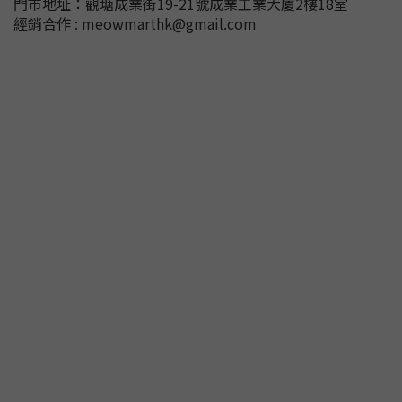
門市地址：
觀塘成業街19-21號成業工業大廈2樓18室
經銷合作 : meowmarthk@gmail.com