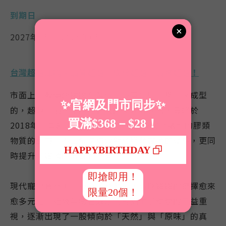
到期日
2027年5月－2028年6月
台灣超越汪喵 - 品質超越！成份超越！品牌超越！
市面上一般傳統罐罐在製作上必需使用
「膠」
來成型
的，
超越汪喵在歷經無數次的投入與測試，最終於
2018年「首創」研發出以天然寒天取代爭議性的膠類
物質的配方！不止解決貓奴對於膠類罐頭的疑慮，更同
時提升了罐頭的營養和品質。
現代寵物食品加工技術蓬勃發展，貓咪罐罐的選擇愈來
愈多元化。近幾年隨著奴才們對貓主子健康的日益重
視，逐漸出現了一股傾向於
「
天然
」
與
「
原味
」
的真