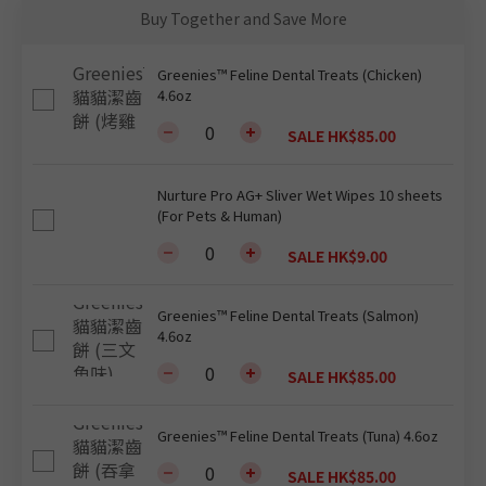
Buy Together and Save More
Greenies™ Feline Dental Treats (Chicken)
4.6oz
SALE HK$85.00
Nurture Pro AG+ Sliver Wet Wipes 10 sheets
(For Pets & Human)
SALE HK$9.00
Greenies™ Feline Dental Treats (Salmon)
4.6oz
SALE HK$85.00
Greenies™ Feline Dental Treats (Tuna) 4.6oz
SALE HK$85.00