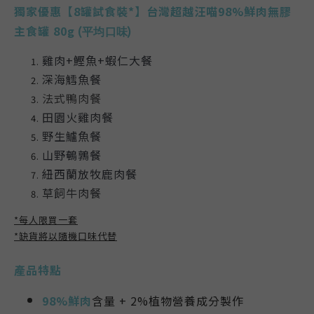
獨家優惠【8罐試食裝*】台灣
超越汪喵98%鮮肉無膠
主食罐 80g
(平均口味)
雞肉+鰹魚+蝦仁大餐
深海鱈魚餐
法式鴨肉餐
田園火雞肉餐
野生鱸魚餐
山野鵪鶉餐
紐西蘭放牧鹿肉餐
草飼牛肉餐
*每人限買一套
*缺貨將以隨機口味代替
產品特點
98%鮮肉
含量 + 2%植物營養成分製作