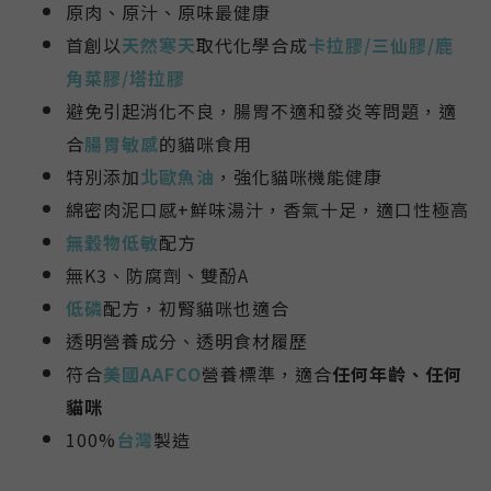
原肉、原汁、原味最健康
首創以
天然寒天
取代化學合成
卡拉膠/三仙膠/鹿
角菜膠/塔拉膠
避免引起消化不良，腸胃不適和發炎等問題，適
合
腸胃敏感
的貓咪食用
特別添加
北歐魚油
，強化貓咪機能健康
綿密肉泥口感+鮮味湯汁，香氣十足，適口性極高
無穀物低敏
配方
無K3、防腐劑、雙酚A
低磷
配方，初腎貓咪也適合
透明營養成分、透明食材履歷
符合
美國AAFCO
營養標準，適合
任何年齡、任何
貓咪
100%
台灣
製造