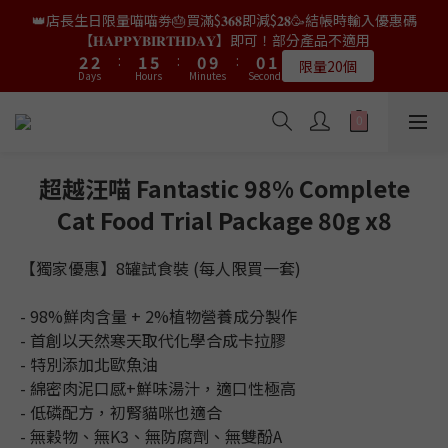
3
3
2
6
1
1
1
4
4
3
7
2
2
2
【𝐇𝐀𝐏𝐏𝐘𝐁𝐈𝐑𝐓𝐇𝐃𝐀𝐘】即可！部分產品不適用
7
7
6
5
5
5
👑店長生日限量喵喵劵🎂買滿$𝟑𝟔𝟖即減$𝟐𝟖🥳結帳時輸入優惠碼
9
9
9
2
2
:
1
5
:
0
9
:
0
0
3
3
2
6
1
1
1
【𝐇𝐀𝐏𝐏𝐘𝐁𝐈𝐑𝐓𝐇𝐃𝐀𝐘】即可！部分產品不適用
6
6
5
9
4
4
4
限量20個
9
8
8
8
Days
Hours
Minutes
Seconds
1
1
0
4
8
2
2
:
1
5
:
0
9
:
0
0
5
5
4
8
3
3
3
限量20個
9
9
8
7
7
7
Days
Hours
Minutes
Seconds
0
0
3
7
1
1
0
4
8
4
4
3
7
2
2
2
👑店長生日限定🎂官網滿$𝟔𝟎𝟎｜$𝟏𝟎𝟎𝟎｜$𝟏𝟓𝟎𝟎✨即送罐罐/凍乾/玩
8
8
7
6
6
6
2
6
0
0
3
7
3
3
2
6
1
1
1
具😻貓咪最愛✨𝐌𝐎𝐅𝐔貓薄荷踢踢棒🎀
7
7
6
5
5
5
9
9
9
1
5
2
6
2
2
:
1
5
:
0
9
:
0
0
6
6
5
9
4
4
4
送完即止
9
8
8
8
Days
Hours
0
Minutes
4
Seconds
1
5
1
1
0
4
8
5
5
4
8
3
3
3
9
9
8
7
7
7
3
0
4
0
0
3
7
4
4
3
7
2
2
2
✨獨家優惠✨限時第𝟐件半價🔥🇳🇿紐西蘭𝐋𝐨𝐯𝐞𝐚𝐛𝐨𝐰𝐥凍乾生肉貓糧
8
8
7
6
6
6
超越汪喵 Fantastic 98% Complete
2
3
2
6
3
3
2
6
1
1
1
😻𝟗𝟎%鮮肉內臟🌟𝟏𝟎𝟎%無骨配方✅
7
7
6
5
5
5
1
Cat Food Trial Package 80g x8
2
1
5
2
2
:
1
5
:
0
9
:
0
0
6
6
5
9
4
4
4
𝟖月𝟑𝟏截止
0
1
Days
Hours
0
Minutes
4
Seconds
1
1
0
4
8
5
5
4
8
3
3
3
0
3
0
0
3
7
【獨家優惠】8罐試食裝 (每人限買一套)
4
4
3
7
2
2
2
👑店長生日限量喵喵劵🎂買滿$𝟑𝟔𝟖即減$𝟐𝟖🥳結帳時輸入優惠碼
2
2
6
3
3
2
6
1
1
1
【𝐇𝐀𝐏𝐏𝐘𝐁𝐈𝐑𝐓𝐇𝐃𝐀𝐘】即可！部分產品不適用
1
1
5
2
2
:
1
5
:
0
9
:
0
0
- 98%鮮肉含量 + 2%植物營養成分製作
限量20個
0
Days
Hours
0
Minutes
4
Seconds
1
1
0
4
8
- 首創以天然寒天取代化學合成卡拉膠
3
0
0
3
7
- 特別添加北歐魚油
2
2
6
- 綿密肉泥口感+鮮味湯汁，適口性極高
1
1
5
- 低磷配方，初腎貓咪也適合
0
0
4
- 無穀物、無K3、無防腐劑、無雙酚A
3