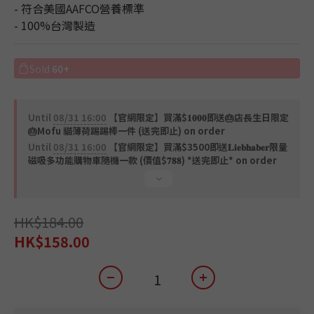
- 符合美國AAFCO營養標準
2
- 100%台灣製造
1
0
Sold
60+
Until
08/31 16:00
【官網限定】買滿$𝟏𝟎𝟎𝟎即送🎂店長生日限定
🎂Mofu 貓薄荷踢踢棒一件 (送完即止) on order
Until
08/31 16:00
【官網限定】買滿$3500即送𝐋𝐢𝐞𝐛𝐡𝐚𝐛𝐞𝐫限量
磁吸多功能購物車隨機一款 (價值$𝟕𝟖𝟖) *送完即止* on order
HK$184.00
HK$158.00