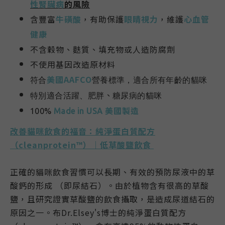
性腎臟病
的風險
含豐富
牛磺酸
，有助
保護
眼睛視力
，維護
心血管
健康
不含穀物、麩質、填充物或人造防腐劑
不使用基因改造原材料
美國AAFCO
符合
營養標準，適合所有年齡的貓咪
、
特別適合活躍、肥胖
糖尿病的貓咪
美國製造
100%
Made in USA
改善貓咪飲食的福音：純淨蛋白質配方
（cleanprotein™）｜低草酸鹽飲食
正確的貓咪飲食習慣可以長期、有效的預防尿液中的草
酸鈣的形成 （即尿結石）。由於植物含有很高的草酸
鹽，且研究證實草酸鹽的飲食攝取，是造成尿道結石的
原因之一。布Dr.Elsey's博士的純淨蛋白質配方