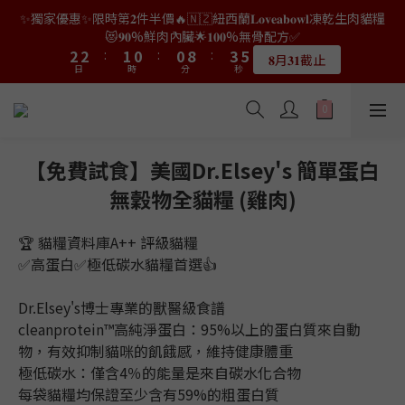
0
4
0
2
2
:
1
0
:
0
8
:
3
4
4
4
3
2
2
5
6
6
6
5
4
4
7
8
👑店長生日限量喵喵劵🎂買滿$𝟑𝟔𝟖即減$𝟐𝟖🥳結帳時輸入優惠碼
𝟖月𝟑𝟏截止
日
時
分
3
秒
1
1
0
7
2
3
3
3
2
1
1
9
4
5
【𝐇𝐀𝐏𝐏𝐘𝐁𝐈𝐑𝐓𝐇𝐃𝐀𝐘】即可！部分產品不適用
5
5
4
3
3
6
7
2
0
0
6
1
2
2
2
:
1
0
:
0
8
:
3
4
4
4
3
2
2
5
6
限量20個
👑店長生日限量喵喵劵🎂買滿$𝟑𝟔𝟖即減$𝟐𝟖🥳結帳時輸入優惠碼
1
日
時
分
秒
5
0
1
1
1
0
7
2
3
3
3
2
1
1
9
4
5
【𝐇𝐀𝐏𝐏𝐘𝐁𝐈𝐑𝐓𝐇𝐃𝐀𝐘】即可！部分產品不適用
0
4
0
0
0
6
1
2
2
2
:
1
0
:
0
8
:
3
4
限量20個
日
時
分
3
秒
5
0
1
1
1
0
7
2
3
2
4
0
0
0
6
1
2
1
3
5
0
1
【免費試食】美國Dr.Elsey's 簡單蛋白
0
2
4
0
無穀物全貓糧 (雞肉)
1
3
0
2
1
🏆 貓糧資料庫A++ 評級貓糧
0
✅高蛋白✅極低碳水貓糧首選👍
Dr.Elsey's博士專業的獸醫級食譜
cleanprotein™高純淨蛋白：95%以上的蛋白質來自動
物，有效抑制貓咪的飢餓感，維持健康體重
極低碳水：僅含4％的能量是來自碳水化合物
每袋貓糧均保證至少含有59%的粗蛋白質