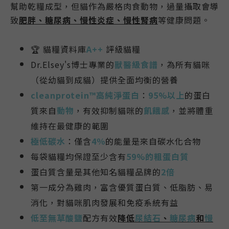
幫助乾糧成型，但貓作為嚴格肉食動物，過量攝取會導
致
肥胖、糖尿病、
慢性炎症
、
慢性腎病
等健康問題
。
🏆
貓糧資料庫
A++
評級貓糧
Dr.Elsey's博士專業的
獸醫級食譜
，
為所有貓咪
（從幼貓到成貓）提供全面均衡的營養
cleanprotein™
高純淨蛋白
：
95%以上
的蛋白
質來自
動物
，有效抑制貓咪的
飢餓感
，並將體重
維持在最健康的範圍
極低碳水
：僅含
4％
的能量是來自碳水化合物
每袋貓糧均保證至少含有
59%的粗蛋白質
蛋白質含量是其他知名貓糧品牌的
2倍
第一成分為雞肉，富含
優質蛋白質、低脂肪、易
消化，對貓咪肌肉發展和免疫系統有益
低至無草酸鹽
配方有效
降低
尿結石
、
糖尿病
和
慢