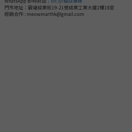
WhatsApp 即時對話
：
bit.ly/貓奴專線
門市地址：
觀塘成業街19-21號成業工業大廈2樓18室
經銷合作 : meowmarthk@gmail.com