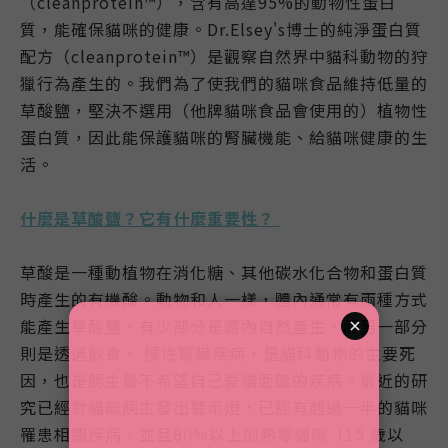
（cleanprotein™），含有高達95%的動物性蛋白
質，能確保貓咪的健康。Dr.Elsey's博士的純淨蛋白質
配方（cleanprotein™）是觀察自然界中貓科動物的狩
獵行為產生的。我們為了使我們的貓咪食品維持低量的
草酸鹽，堅決不選用（他牌貓咪食品會使用的）植物性
蛋白質，因此能保護貓咪的腎臟機能、給貓咪健康的生
活。
什麼是草酸鹽？它有什麼重要性？
草酸是一種動植物在消化糖、其他碳水化合物和蛋白質
時產生的有機酸。動物和人一樣，體內通常有兩種方式
能產生草酸鹽，有少部分是體內自然產生，而另一部分
則是透過飲食。 慢性腎臟疾病，是貓科動物的主要死
因，也是飼主最不希望自己愛貓面臨的疾病。最近的研
究已經對貓咪飼主發出警示燈，已經有超過一半的貓咪
罹患相關疾病，並且80%以上的熟零貓咪（15 歲以