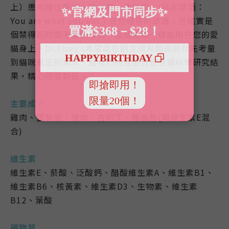
上）患有慢性腎病。吃什麼，像什麼。(英文諺語：
You are what you eat.) 是句通俗的諺語，也確實是
個禁得起時間考驗的事實，這個道理一樣能用在您的愛
貓身上。Dr.Elsey's希望能在飼主遇見問題前就先考量
到貓咪真正的需求。且我們的產品皆是根據科學研究結
果，精心研發製造。
主要成分
雞肉、蛋製品、豬肉、吉利丁、雞脂肪(與維生素E混
合)
維生素
維生素E、菸酸、泛酸鈣、醋酸維生素A、維生素B1、
維生素B6、核黃素、維生素D3、生物素、維生素
B12、葉酸
礦物質