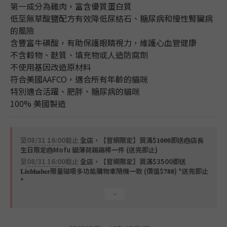
第一成分為雞肉，富含優質蛋白質
低至無草酸鹽配方有效降低尿結石、糖尿病和慢性腎臟病
的風險
含豐富牛磺酸，有助保護眼睛視力，維護心血管健康
不含穀物、麩質、填充物或人造防腐劑
不使用基因改造原材料
符合美國AAFCO，適合所有年齡的貓咪
特別適合活躍、肥胖、糖尿病的貓咪
100% 美國製造
至
08/31 16:00
截止
全店，【官網限定】買滿$𝟏𝟎𝟎𝟎即送🎂店長
生日限定🎂Mofu 貓薄荷踢踢棒一件 (送完即止)
至
08/31 16:00
截止
全店，【官網限定】買滿$3500即送
𝐋𝐢𝐞𝐛𝐡𝐚𝐛𝐞𝐫限量磁吸多功能購物車隨機一款 (價值$𝟕𝟖𝟖) *送完即止
*