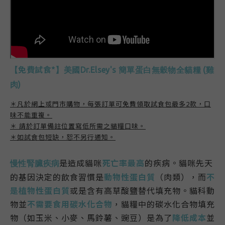
免費試食*
【
】
美國Dr.Elsey's 簡單蛋白無穀物全貓糧 (雞
肉)
＊凡於網上或門市購物
，每張訂單可免費領取試食包最多2款，口
味不能重複。
＊ 請於訂單備註位置寫低所需之貓糧口味。
＊如試食包短缺，恕不另行通知。
是造成貓咪
死亡率最高
的疾病。貓咪先天
慢性腎臟疾病
的基因決定的飲食習慣是
動物性蛋白質
（肉類），而
不
是植物性蛋白質
或是含有高草酸鹽替代填充物。貓科動
物並
不需要食用碳水化合物
，貓糧中的碳水化合物填充
物（如玉米、小麥、馬鈴薯、豌豆）是為了
降低成本
並