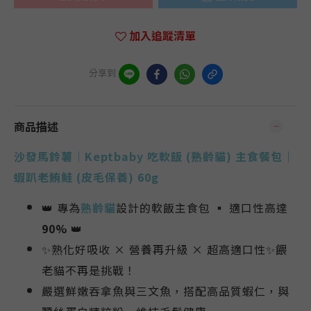
加入追蹤清單
分享到
商品描述
沙發馬鈴薯｜Keptbaby 吃軟飯
(熟齡
貓)
主食餐包｜
蝦趴老鮪鮭
(
皮毛保養
)
60g
👑 專為
熟齡
貓
設計的軟飯主食包 ▪ 適口性高達
90%
👑
✨熟化好吸收 × 營養再升級 × 超高適口性✨餵
老貓不再是挑戰！
嚴選鮮嫩吞拿魚與三文魚，搭配高品質蝦仁，與