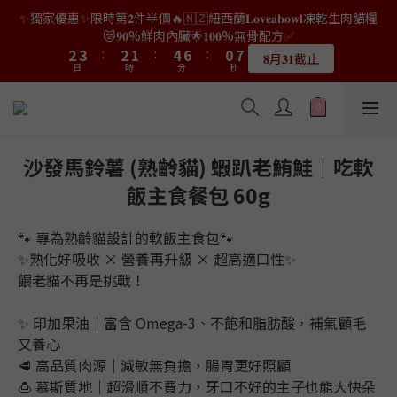
9
9
8
7
0
1
0
1
0
2
4
5
4
4
5
5
4
4
3
3
6
6
8
8
2
2
9
9
✨獨家優惠✨限時第𝟐件半價🔥🇳🇿紐西蘭𝐋𝐨𝐯𝐞𝐚𝐛𝐨𝐰𝐥凍乾生肉貓糧
👑店長生日限量喵喵劵🎂買滿$𝟑𝟔𝟖即減$𝟐𝟖🥳結帳時輸入優惠碼
8
9
8
7
6
0
0
1
3
4
3
3
4
4
3
3
2
2
5
5
7
7
1
1
8
8
【𝐇𝐀𝐏𝐏𝐘𝐁𝐈𝐑𝐓𝐇𝐃𝐀𝐘】即可！部分產品不適用
😻𝟗𝟎%鮮肉內臟🌟𝟏𝟎𝟎%無骨配方✅
7
8
7
6
9
5
0
2
3
2
2
3
3
:
:
2
2
1
1
:
:
4
4
6
6
:
:
0
0
7
7
6
7
6
5
8
4
𝟖月𝟑𝟏截止
限量20個
日
日
時
時
分
分
1
秒
秒
2
1
1
2
2
1
1
0
0
3
3
5
5
6
6
5
6
5
4
7
9
3
0
1
0
0
1
1
0
0
2
2
4
4
5
5
4
5
4
3
6
8
2
9
👑店長生日限量喵喵劵🎂買滿$𝟑𝟔𝟖即減$𝟐𝟖🥳結帳時輸入優惠碼
0
0
0
1
1
3
3
4
4
3
4
3
2
5
7
1
8
【𝐇𝐀𝐏𝐏𝐘𝐁𝐈𝐑𝐓𝐇𝐃𝐀𝐘】即可！部分產品不適用
0
0
2
2
3
3
2
3
:
2
1
:
4
6
:
0
7
限量20個
日
時
分
1
1
秒
2
2
1
2
1
0
3
5
6
沙發馬鈴薯 (熟齡貓) 蝦趴老鮪鮭｜吃軟
0
0
1
1
0
1
0
2
4
5
飯主食餐包 60g
0
0
0
1
3
4
0
2
3
1
2
🐾 專為熟齡貓設計的軟飯主食包🐾
0
1
✨熟化好吸收 × 營養再升級 × 超高適口性✨
0
餵老貓不再是挑戰！
✨ 印加果油｜富含 Omega-3、不飽和脂肪酸，補氣顧毛
又養心
🥩 高品質肉源｜減敏無負擔，腸胃更好照顧
🍮 慕斯質地｜超滑順不費力，牙口不好的主子也能大快朵