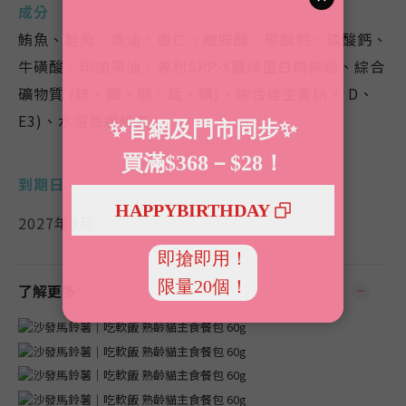
成分
鮪魚、鮭魚、魚油、蝦仁、離胺酸、碳酸鈣、磷酸鈣、
牛磺酸、印加果油、專利SPP-X蠶絲蛋白精粹粉、綜合
礦物質 (鋅、鐵、銅、錳、碘)、綜合維生素(A、 D、
E3)、水溶性纖維素
到期日
2027年3月
了解更多