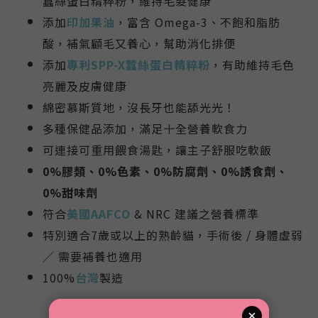
蠶絲蛋白精粹粉，維持毛髮健康
添加
印加果油
，富含 Omega-3、不飽和脂肪
酸，補氣顧毛又養心
，幫助消化排便
添加
專利SPP-X蠶絲蛋白精粹粉
，
有助維持毛色
亮麗及皮膚健康
綿密慕斯質地，沒長牙也能舔光光！
多種保健品添加，滿足十全營養軟食力
可連接可重用餵食湯匙，讓主子舒服吃軟飯
0%膠類、0%色素、0%防腐劑、0%誘食劑、
0%甜味劑
符合
美國AAFCO
& NRC 建議之營養標準
特別適合7歲或以上的熟齡貓，手術後 / 身體虛弱
／ 需要補養也適用
100%
台灣
製造