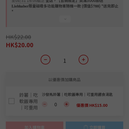
至
08/31 16:00
截止
全店，【官網限定】買滿3000即送
𝐋𝐢𝐞𝐛𝐡𝐚𝐛𝐞𝐫限量磁吸多功能購物車隨機一款 (價值$𝟕𝟖𝟖) *送完即止
*
HK$22.00
HK$20.00
以優惠價加購商品
沙發馬鈴薯｜吃軟飯專用｜可重用餵食湯匙
優惠價 HK$15.00
加入購物車
立即購買