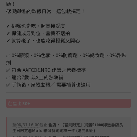
頤！
🧓 熟齡貓的軟飯日常，這包就搞定！
✔ 挑嘴也肯吃，超高接受度
✔ 保健成分到位，營養不落拍
✔ 就算老了，也能吃得輕鬆又開心
✅ 0%膠類、0%色素、0%防腐劑、0%誘食劑、0%甜味
劑
✅ 符合 AAFCO&NRC 建議之營養標準
✅ 適合7歲或以上的熟齡貓
✅ 手術後 / 身體虛弱／ 需要補養也適用
售出
30+
至
08/31 16:00
截止
全店，【官網限定】買滿$𝟏𝟎𝟎𝟎即送🎂店長
生日限定🎂Mofu 貓薄荷踢踢棒一件 (送完即止)