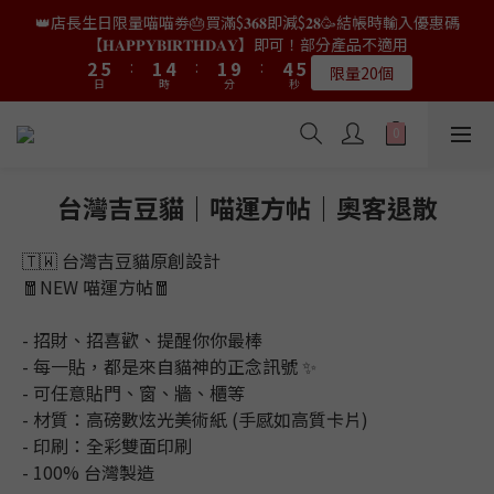
9
8
8
4
4
7
7
3
3
6
6
3
3
6
6
7
7
👑店長生日限量喵喵劵🎂買滿$𝟑𝟔𝟖即減$𝟐𝟖🥳結帳時輸入優惠碼
👑店長生日限量喵喵劵🎂買滿$𝟑𝟔𝟖即減$𝟐𝟖🥳結帳時輸入優惠碼
8
7
7
3
3
6
6
2
2
5
5
2
2
5
5
6
6
【𝐇𝐀𝐏𝐏𝐘𝐁𝐈𝐑𝐓𝐇𝐃𝐀𝐘】即可！部分產品不適用
【𝐇𝐀𝐏𝐏𝐘𝐁𝐈𝐑𝐓𝐇𝐃𝐀𝐘】即可！部分產品不適用
7
6
9
6
9
2
2
5
5
:
:
1
1
4
4
:
:
1
1
9
9
:
:
4
4
5
5
6
9
5
8
5
8
9
限量20個
限量20個
9
9
日
日
時
時
分
分
秒
秒
1
1
4
4
0
0
3
3
0
0
8
8
3
3
4
4
5
8
4
7
4
7
8
9
8
8
0
0
3
3
2
2
7
7
2
2
3
3
4
7
3
6
3
6
7
👑店長生日限定🎂官網滿$𝟔𝟎𝟎｜$𝟏𝟎𝟎𝟎｜$𝟏𝟓𝟎𝟎✨即送罐罐/凍乾/玩
8
7
7
2
2
1
1
6
6
1
1
2
2
3
6
2
5
2
5
6
具😻貓咪最愛✨𝐌𝐎𝐅𝐔貓薄荷踢踢棒🎀
7
6
9
6
9
1
1
0
0
5
5
0
0
1
1
2
5
:
1
4
:
1
9
:
4
5
6
9
5
8
5
8
9
送完即止
9
9
日
0
0
時
分
4
4
秒
0
0
1
4
0
3
0
8
3
4
5
8
4
7
4
7
8
台灣吉豆貓｜喵運方帖｜奧客退散
9
8
8
3
3
0
3
2
7
2
3
4
7
3
6
3
6
7
✨獨家優惠✨限時第𝟐件半價🔥🇳🇿紐西蘭𝐋𝐨𝐯𝐞𝐚𝐛𝐨𝐰𝐥凍乾生肉貓糧
8
7
7
2
2
2
1
6
1
2
3
6
2
5
2
5
6
😻𝟗𝟎%鮮肉內臟🌟𝟏𝟎𝟎%無骨配方✅
7
6
9
6
9
🇹🇼 台灣吉豆貓原創設計
1
1
1
0
5
0
1
2
5
:
1
4
:
1
9
:
4
5
6
9
5
8
5
8
9
𝟖月𝟑𝟏截止
🧧NEW 喵運方帖🧧
0
0
日
0
時
分
4
秒
0
1
4
0
3
0
8
3
4
5
8
4
7
4
7
8
3
0
3
2
7
2
3
4
7
3
6
3
6
7
👑店長生日限量喵喵劵🎂買滿$𝟑𝟔𝟖即減$𝟐𝟖🥳結帳時輸入優惠碼
- 招財、招喜歡、提醒你你最棒
2
2
1
6
1
2
3
6
2
5
2
5
6
【𝐇𝐀𝐏𝐏𝐘𝐁𝐈𝐑𝐓𝐇𝐃𝐀𝐘】即可！部分產品不適用
1
- 每一貼，都是來自貓神的正念訊號 ✨
1
0
5
0
1
2
5
:
1
4
:
1
9
:
4
5
限量20個
0
- 可任意貼門、窗、牆、櫃等
日
0
時
分
4
秒
0
1
4
0
3
0
8
3
4
3
- 材質：高磅數炫光美術紙 (手感如高質卡片)
0
3
2
7
2
3
2
- 印刷：全彩雙面印刷
2
1
6
1
2
1
1
0
5
0
1
- 100% 台灣製造
0