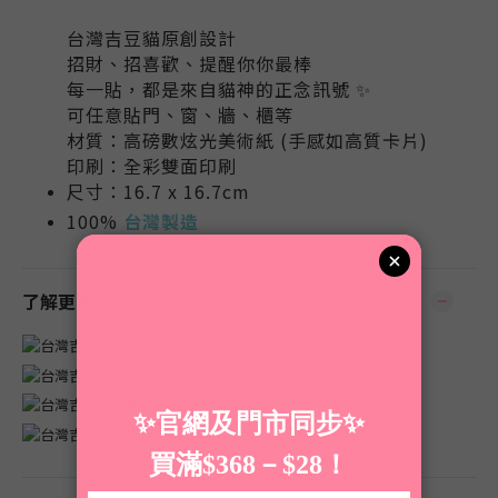
台灣吉豆貓原創設計
招財、招喜歡、提醒你你最棒
每一貼，都是來自貓神的正念訊號 ✨
可任意貼門、窗、牆、櫃等
材質：高磅數炫光美術紙 (手感如高質卡片)
印刷：全彩雙面印刷
尺寸：16.7 x 16.7cm
100%
台灣製造
了解更多