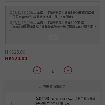
0
4
0
3
2
至
08/31 16:00
截止
全店，【官網限定】買滿$𝟏𝟎𝟎𝟎即送🎂店長
1
生日限定🎂Mofu 貓薄荷踢踢棒一件 (送完即止)
0
至
08/31 16:00
截止
全店，【官網限定】買滿3000即送
𝐋𝐢𝐞𝐛𝐡𝐚𝐛𝐞𝐫限量磁吸多功能購物車隨機一款 (價值$𝟕𝟖𝟖) *送完即止
*
HK$25.00
HK$20.00
以優惠價加購商品
【6款任選】Nurture Pro AG+ 銀離子寵物親膚
消毒濕紙巾10片 (人寵可用)