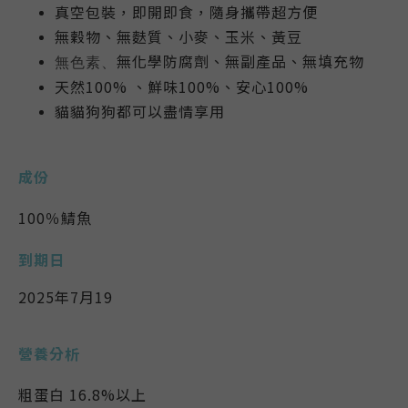
真空包裝，即開即食，隨身攜帶超方便
無穀物、無麩質、小麥、玉米、黃豆
無化學防腐劑、
無副產品
、無填充物
無色素、
天然100% 、鮮味100%、安心100%
貓貓狗狗都可以盡情享用
成份
100％鯖魚
到期日
2025年7月19
營養分析
粗蛋白 16.8%以上