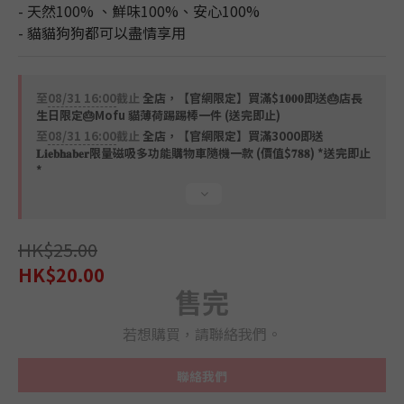
- 天然100% 、鮮味100%、安心100%
- 貓貓狗狗都可以盡情享用
至
08/31 16:00
截止
全店，【官網限定】買滿$𝟏𝟎𝟎𝟎即送🎂店長
生日限定🎂Mofu 貓薄荷踢踢棒一件 (送完即止)
至
08/31 16:00
截止
全店，【官網限定】買滿3000即送
𝐋𝐢𝐞𝐛𝐡𝐚𝐛𝐞𝐫限量磁吸多功能購物車隨機一款 (價值$𝟕𝟖𝟖) *送完即止
*
HK$25.00
HK$20.00
售完
若想購買，請聯絡我們。
聯絡我們