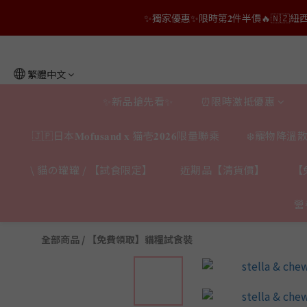
👑店長生日限量喵喵劵🎂買滿$𝟑𝟔𝟖即減$𝟐𝟖
👑店長生日限量喵喵劵🎂買滿$𝟑𝟔𝟖即減$𝟐𝟖
👑店長生日限定🎂官網滿$𝟔𝟎𝟎｜$𝟏𝟎𝟎
繁體中文
✨獨家優惠✨限時第𝟐件半價🔥🇳🇿紐西蘭𝐋𝐨
✨新品搶先看✨
⏰限時激抵優惠
👑店長生日限量喵喵劵🎂買滿$𝟑𝟔𝟖即減$𝟐𝟖
🇯🇵日本𝐌𝐨𝐟𝐮𝐬𝐚𝐧𝐝 𝐱 猫壱𝟐𝟎𝟐𝟔限量聯乘
❄️寵物降溫散
\ 貓の罐罐 / 【試食限定】
近期品【清貨價】
【
營
全部商品
/
【免費領取】貓糧試食裝