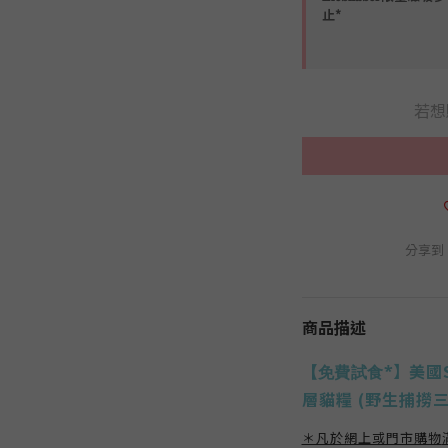
止*
若想
分享到
商品描述
】
美國S
免費試食*
【
層貓糧 (野生捕撈
＊凡於網上或門市購物