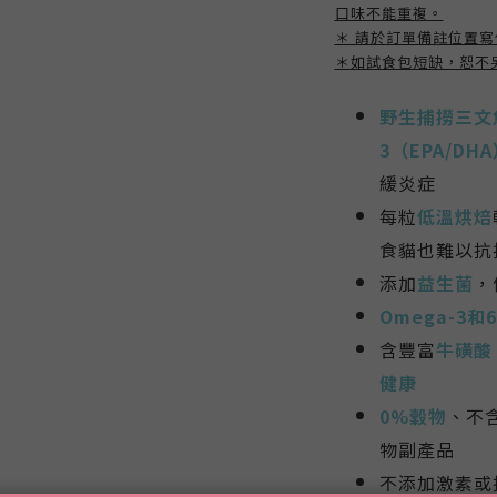
口味不能重複。
＊ 請於訂單備註位置
＊如試食包短缺，恕不
野生捕撈三文
3（EPA/DH
緩炎症
每粒
低溫烘焙
食貓也難以抗
添加
益生菌
，
Omega-3和6
含豐富
牛磺酸
健康
0%穀物
、不
物副產品
不添加激素或