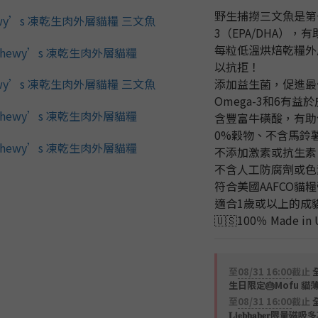
野生捕撈三文魚是第一
3（EPA/DHA）
每粒低溫烘焙乾糧外
以抗拒！
添加益生菌，促進最
Omega-3和6有益
含豐富牛磺酸，有助
0%穀物、不含馬鈴
不添加激素或抗生素
不含人工防腐劑或色
符合美國AAFCO貓
適合1歲或以上的成
🇺🇸100％ Made i
至
08/31 16:00
截止
全
生日限定🎂Mofu 貓
至
08/31 16:00
截止
𝐋𝐢𝐞𝐛𝐡𝐚𝐛𝐞