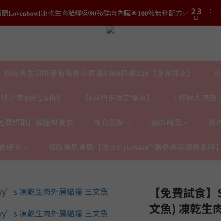
3
3
4
4
5
6
7
8
2
2
3
3
9
結帳時輸入優惠碼【𝐇𝐀𝐏𝐏𝐘𝐁𝐈𝐑𝐓𝐇𝐃𝐀𝐘】即可！部分產品不適用
結帳時輸入優惠碼【𝐇𝐀𝐏𝐏𝐘𝐁𝐈𝐑𝐓𝐇𝐃𝐀𝐘】即可！部分產品不適用
4
5
6
7
日
日
1
1
2
2
8
9
3
4
5
6
0
0
1
1
7
8
2
3
:
𝟎｜$𝟏𝟓𝟎𝟎✨即送罐罐/凍乾/玩具😻貓咪最愛✨𝐌𝐎𝐅𝐔貓薄荷踢踢棒🎀
4
5
0
0
6
7
日
1
2
3
4
5
6
0
1
2
3
:
𝐯𝐞𝐚𝐛𝐨𝐰𝐥凍乾生肉貓糧😻𝟗𝟎%鮮肉內臟🌟𝟏𝟎𝟎%無骨配方✅
4
5
0
日
1
2
🎂店長生日限量喵喵劵🥳買滿$𝟑𝟔𝟖即減$𝟐𝟖【搶完即止】

3
4
0
1
2
3
結帳時輸入優惠碼【𝐇𝐀𝐏𝐏𝐘𝐁𝐈𝐑𝐓𝐇𝐃𝐀𝐘】即可！部分產品不適用
0
日
熱必備❄️低至𝟔折‼️
【𝟖月門市限定優惠】
\ 終極大滿罐 /
1
2
0
1
0
免費領取】貓糧試食裝
推介品牌
貓の用品
貓
養保健
貓奴美肌專區【瑞士𝐂𝐲𝐭𝐨𝐒𝐤𝐢𝐧™醫學美容護膚品牌
【免費試食】Ste
文魚) 凍乾生