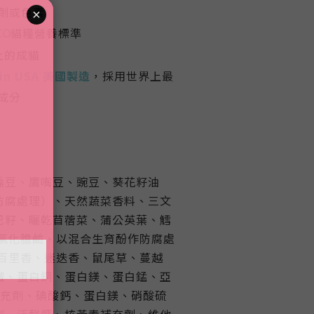
劑或色素
貓糧營養標準
CO
上的成貓
 in USA 美國製造
，採用世界上最
成分
扁豆、鷹嘴豆、豌豆、葵花籽油
防腐處理）、天然蔬菜香料、三文
巴籽、曬乾苜蓿菜、蒲公英葉、鱈
 氯化膽鹼、以混合生育酚作防腐處
、百里香、迷迭香、鼠尾草、蔓越
鐵、蛋白銅、蛋白鎂、蛋白錳、亞
補充劑、碘酸鈣、蛋白鎂、硝酸硫
劑、泛酸鈣、核黃素補充劑、維他