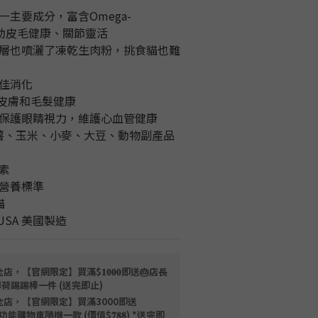
主要成分，富含Omega-
，有助皮毛健康、關節靈活
層也噴灑了凍乾生肉粉，挑食貓也難
佳消化
於皮膚和毛髮健康
保護眼睛視力，維護心血管健康
薯、玉米、小麥、大豆、動物副產品
素
糧營養標準
貓
n USA 美國製造
店，【官網限定】買滿$𝟏𝟎𝟎𝟎即送🎂店長
薄荷踢踢棒一件 (送完即止)
全店，【官網限定】買滿3000即送
限量磁吸多功能購物車隨機一款 (價值$𝟕𝟖𝟖) *送完即