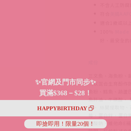
不含人工防腐
符合
美國AAF
適合1歲或以
100％
Made
好、最安全的
成份
三文魚、海魚粉、
（以混合生育酚作
魚粉、鱈魚、葫蘆
魚肝油、牛磺酸、
理、 絲蘭提取物
莓、蛋白鋅、蛋白
硒酸鈉、維他命E
胺明、菸鹼酸補充