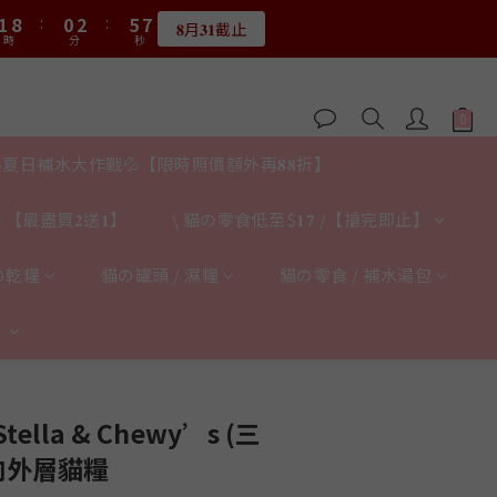
2
2
9
9
1
1
3
3
6
6
9
8
7
7
4
3
5
8
9
6
5
7
:
:
1
1
8
8
:
:
0
0
2
2
:
:
5
5
8
7
9
6
6
限量20個
限量20個
3
2
4
7
8
5
4
6
9
時
時
分
分
秒
秒
0
0
7
7
1
1
4
4
7
6
8
5
5
2
9
1
3
6
7
4
3
5
8
9
6
6
0
0
3
3
6
5
7
4
4
1
8
:
0
2
:
5
6
送完即止
3
2
4
7
8
5
5
2
2
5
4
6
9
時
分
秒
3
3
0
7
1
4
5
2
9
1
3
6
7
4
4
1
1
4
3
5
8
2
2
9
6
0
3
4
1
8
:
0
2
:
5
6
3
3
0
0
𝟖月𝟑𝟏截止
3
2
4
7
1
1
8
5
2
時
分
秒
3
0
7
1
4
夏日補水大作戰💦【限時照價額外再𝟖𝟖折】
5
2
2
2
9
1
3
6
0
0
7
4
1
2
6
0
3
4
1
1
:
1
8
:
0
2
:
5
6
3
0
限量20個
1
5
2
時
分
秒
3
0
0
 【最盡買𝟐送𝟏】
\ 貓の零食低至$𝟏𝟕 /【搶完即止】
0
7
1
4
5
2
0
4
1
2
6
0
3
4
1
3
0
1
5
2
の乾糧
貓の罐頭 / 濕糧
貓の零食 / 補水湯包
3
0
2
0
4
1
2
1
3
0
1
】
0
2
0
1
0
lla & Chewy’s (三
肉外層貓糧