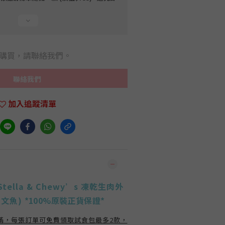
購買，請聯絡我們。
聯絡我們
加入追蹤清單
tella & Chewy’s 凍乾生肉外
三文魚)
*
100%原裝正貨保證
*
滿
，每張訂單可免費領取試食包最多2款，