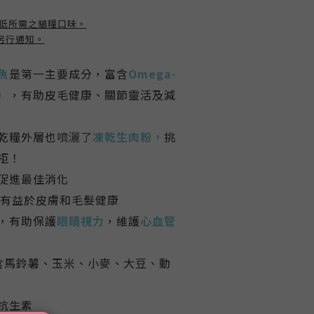
寫低所需之貓糧口味。
另行通知。
魚
是第一主要成分，富含
Omega-
A）
，有助皮毛健康、關節靈活及減
乾糧外層也
噴灑了
凍乾生肉
粉
，
挑
拒！
促進最佳消化
有益於皮膚和毛髮健康
，有助
保護
眼睛視力
，維護
心血管
含馬鈴薯、玉米、小麥、大豆、動
抗生素