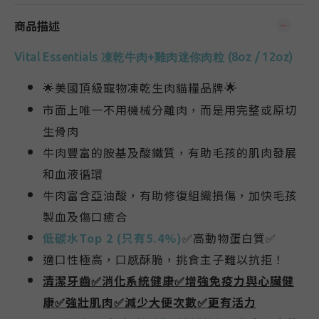
商品描述
Vital Essentials 凍乾牛肉+雞肉迷你肉粒 (8oz / 12oz)
🌟
🌟
美國頂級寵物凍乾生肉貓糧品牌
市面上唯一不用機械分離肉，而是用完整或原切
生骨肉
牛肉豐富的胺基及酸鐵質，有助毛孩的肌肉發展
和血液循環
牛肉富含亞油酸，有助修復組織損傷，加快毛孩
製血及傷口癒合
低碳水
Top 2 (只有5.4%)
✅高動物蛋白質✅
適口性極高，口感酥脆，挑食主子難以抗拒！
清潔牙齒✅消化系統健康✅增強免疫力與心臟健
康✅強壯肌肉✅減少大便次數✅更有活力