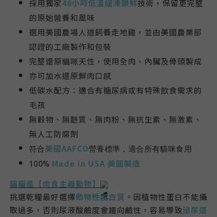
採用獨家
48小時低溫緩凍鎖鮮
技術，保留更完整
的原始營養和風味
選用美國農場人道飼養走地雞，並由美國農業部
認證的工廠製作和包裝
完整還原貓咪天性，使用全肉、內臟及骨頭製成
亦可加水還原鮮肉口感
低碳水配方：適合有糖尿病或有特殊飲食需求的
毛孩
無穀物、無麩質、無肉粉、無抗生素、無激素、
無人工防腐劑
美國AAFCO
符合
營養標準，適合所有貓咪食用
Made in USA 美國製造
100%
貓貓是【肉食主義動物】
挑選乾糧最好選擇
動物性蛋白質
。因植物性蛋白不能攝
取過多，否則尿液酸鹼度會趨向鹼性，容易導致
泌尿道