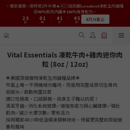
8
9
6
7
7
0
1
1
1
4
5
2
3
6
3
6
3
4
1
2
5
2
5
6
5
😻𝟗𝟎%鮮肉內臟🌟𝟏𝟎𝟎%無骨配方✅
👑店長生日限量喵喵劵🎂買滿$𝟑𝟔𝟖即減$𝟐𝟖🥳結帳時輸入優惠碼
7
8
5
6
9
6
9
9
0
0
0
3
4
1
2
5
2
5
2
3
:
0
1
:
4
1
:
4
5
4
【𝐇𝐀𝐏𝐏𝐘𝐁𝐈𝐑𝐓𝐇𝐃𝐀𝐘】即可！部分產品不適用
6
7
4
5
8
5
8
8
𝟖月𝟑𝟏截止
日
時
分
秒
2
3
:
0
1
:
4
1
:
4
1
2
0
3
0
3
4
3
5
6
3
4
7
4
7
7
限量20個
日
時
分
秒
1
2
0
3
0
3
0
1
2
2
3
2
4
5
2
3
6
3
6
6
👑店長生日限量喵喵劵🎂買滿$𝟑𝟔𝟖即減$𝟐𝟖🥳結帳時輸入優惠碼
0
1
2
2
0
1
1
2
1
3
4
1
2
5
2
5
5
【𝐇𝐀𝐏𝐏𝐘𝐁𝐈𝐑𝐓𝐇𝐃𝐀𝐘】即可！部分產品不適用
0
1
1
0
0
1
0
2
3
:
0
1
:
4
1
:
4
4
限量20個
0
0
日
時
分
秒
0
1
2
0
3
0
3
3
0
1
2
2
2
Vital Essentials 凍乾牛肉+雞肉迷你肉
0
1
1
1
粒 (8oz / 12oz)
0
0
0
🌟美國頂級寵物凍乾生肉貓糧品牌🌟
市面上唯一不用機械分離肉，而是用完整或原切生骨肉
低碳水✅高動物蛋白質
適口性極高，口感酥脆，挑食主子難以抗拒！
清潔牙齒✅消化系統健康✅增強免疫力與心臟健康✅強壯
肌肉✅減少大便次數✅更有活力
採用獨家48小時低溫緩凍鎖鮮技術，保留更完整的原始營
養和風味