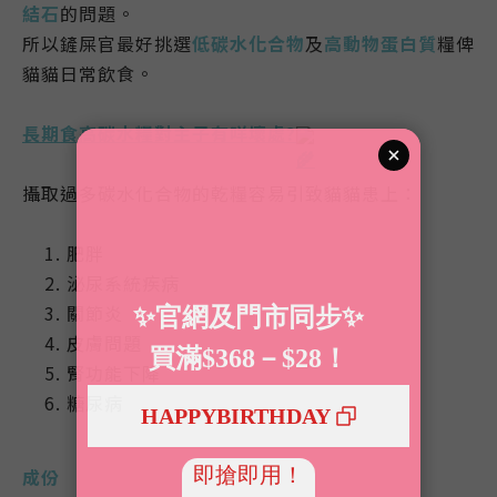
結石
的問題。
所以鏟屎官最好挑選
低碳水化合物
及
高動物蛋白質
糧俾
貓貓日常飲食。
長期食高碳水糧對主子有咩壞處?
攝取過多碳水化合物的乾糧容易引致貓貓患上：
肥胖
泌尿系統疾病
關節炎
皮膚問題
腎功能下降
糖尿病
成份