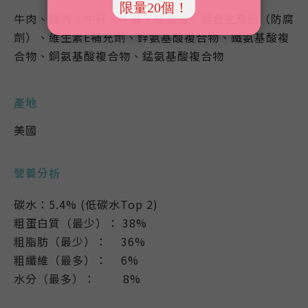
牛肉、雞肉、牛肝、牛腎、鯡魚油、混合生育酚（防腐
劑）、維生素E補充劑、鋅氨基酸複合物、鐵氨基酸複
合物、銅氨基酸複合物、錳氨基酸複合物
產地
美國
營養分析
碳水
：5
.4% (低碳水Top 2)
粗蛋白質（最少）： 38%
粗脂肪（最少）： 36%
粗纖維（最多）： 6%
水分（最多）： 8%