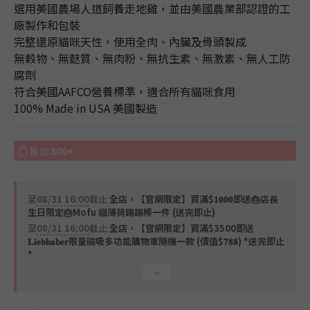
選用美國農場人道飼養走地雞，並由美國農業部認證的工
廠製作和包裝
完整還原貓咪天性，使用全肉、內臟及骨頭製成
無穀物、無麩質、無肉粉、無抗生素、無激素、無人工防
腐劑
符合美國AAFCO營養標準，適合所有貓咪食用
100% Made in USA 美國製造
售出
300+
至
08/31 16:00
截止
全店，【官網限定】買滿$𝟏𝟎𝟎𝟎即送🎂店長
生日限定🎂Mofu 貓薄荷踢踢棒一件 (送完即止)
至
08/31 16:00
截止
全店，【官網限定】買滿$3500即送
𝐋𝐢𝐞𝐛𝐡𝐚𝐛𝐞𝐫限量磁吸多功能購物車隨機一款 (價值$𝟕𝟖𝟖) *送完即止
*