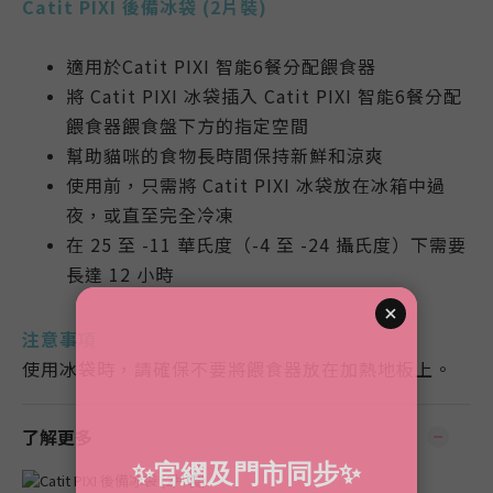
Catit PIXI 後備冰袋 (2片裝)
適用於Catit PIXI 智能6餐分配餵食器
將 Catit PIXI 冰袋插入 Catit PIXI 智能6餐分配
餵食器餵食盤下方的指定空間
幫助貓咪的食物長時間保持新鮮和涼爽
使用前，只需將 Catit PIXI 冰袋放在冰箱中過
夜，或直至完全冷凍
在 25 至 -11 華氏度（-4 至 -24 攝氏度）下需要
長達 12 小時
注意事項
使用冰袋時，請確保不要將餵食器放在加熱地板上。
了解更多