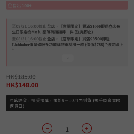
售出
100+
至
08/31 16:00
截止
全店，【官網限定】買滿$𝟏𝟎𝟎𝟎即送🎂店長
生日限定🎂Mofu 貓薄荷踢踢棒一件 (送完即止)
至
08/31 16:00
截止
全店，【官網限定】買滿$3500即送
𝐋𝐢𝐞𝐛𝐡𝐚𝐛𝐞𝐫限量磁吸多功能購物車隨機一款 (價值$𝟕𝟖𝟖) *送完即止
*
HK$185.00
HK$148.00
原廠缺貨，接受預購，預計9－10月內到貨 (視乎原廠實際
返貨日)